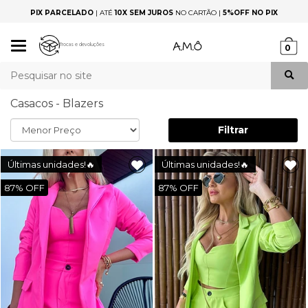
PIX PARCELADO
|
ATÉ
10X SEM JUROS
NO CARTÃO |
5%OFF NO PIX
Mudar
Trocas e devoluções
0
navegação
Busca
Casacos - Blazers
Filtrar
Últimas unidades!🔥
Últimas unidades!🔥
87%
87%