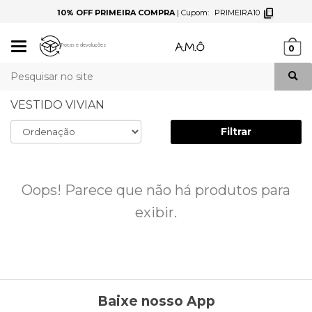
10% OFF PRIMEIRA COMPRA
|
Cupom:
PRIMEIRA10
Mudar
Trocas e devoluções
0
navegação
Busca
VESTIDO VIVIAN
Filtrar
Oops! Parece que não há produtos para
exibir.
Baixe nosso App