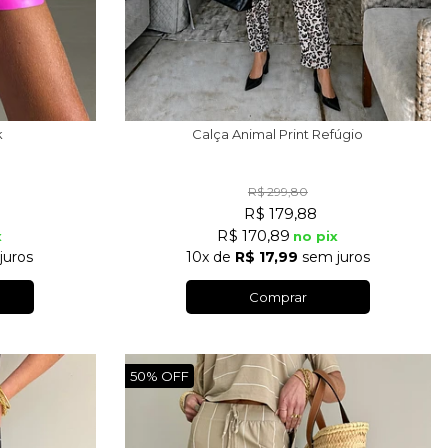
k
Calça Animal Print Refúgio
R$ 299,80
R$ 179,88
R$ 170,89
x
no pix
juros
10x
de
R$ 17,99
sem juros
Comprar
50%