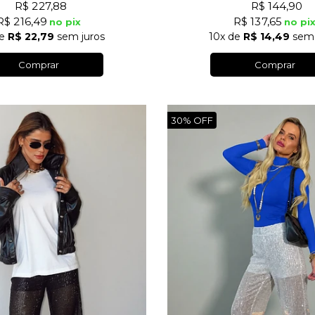
R$ 227,88
R$ 144,90
R$ 216,49
R$ 137,65
no pix
no pi
e
R$ 22,79
sem juros
10x
de
R$ 14,49
sem 
Comprar
Comprar
30%