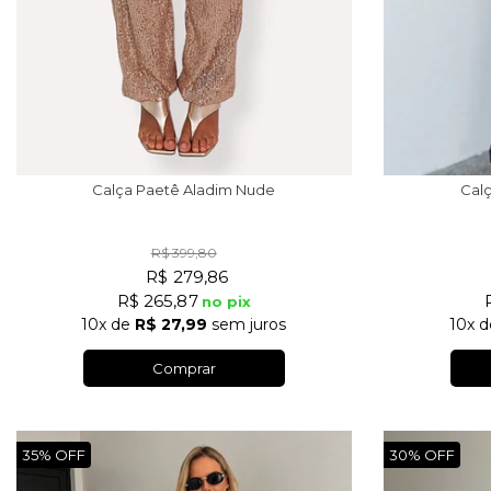
Calça Paetê Aladim Nude
Calç
R$ 399,80
R$ 279,86
R$ 265,87
no pix
10x
de
R$ 27,99
sem juros
10x
d
Comprar
35%
30%