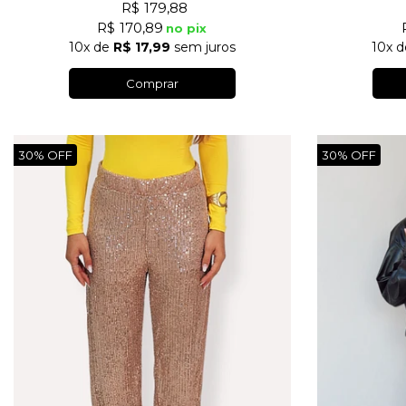
R$ 179,88
R$ 170,89
no pix
10x
de
R$ 17,99
sem juros
10x
d
Comprar
30%
30%