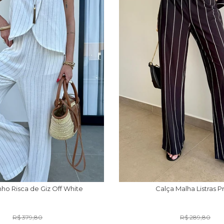
nho Risca de Giz Off White
Calça Malha Listras P
R$ 379,80
R$ 289,80