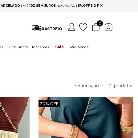
 PARCELADO
|
ATÉ
10X SEM JUROS
NO CARTÃO |
5%OFF NO PIX
0
RASTREIO
as
Conjuntos E Macacões
Sale
Pré-Venda
Ordenação
21
produtos
30%