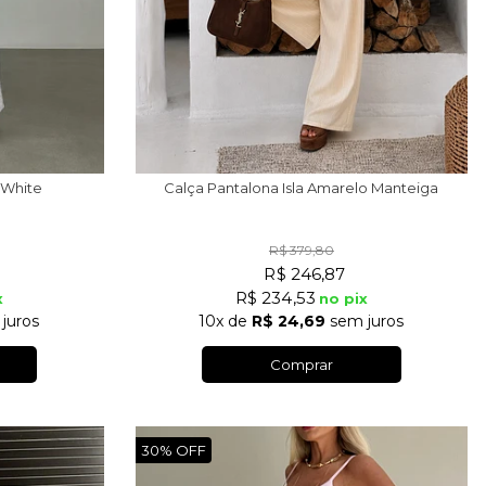
 White
Calça Pantalona Isla Amarelo Manteiga
R$ 379,80
R$ 246,87
R$ 234,53
x
no pix
juros
10x
de
R$ 24,69
sem juros
Comprar
30%