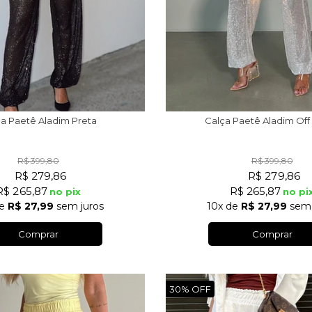
a Paetê Aladim Preta
Calça Paetê Aladim Off
R$ 399,80
R$ 399,80
R$ 279,86
R$ 279,86
R$ 265,87
R$ 265,87
no pix
no pi
e
R$ 27,99
sem juros
10x
de
R$ 27,99
sem 
Comprar
Comprar
30%