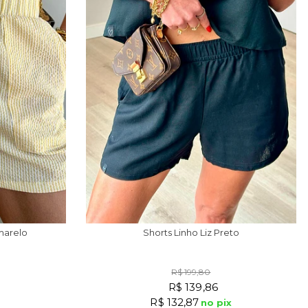
Amarelo
Shorts Linho Liz Preto
R$ 199,80
R$ 139,86
R$ 132,87
x
no pix