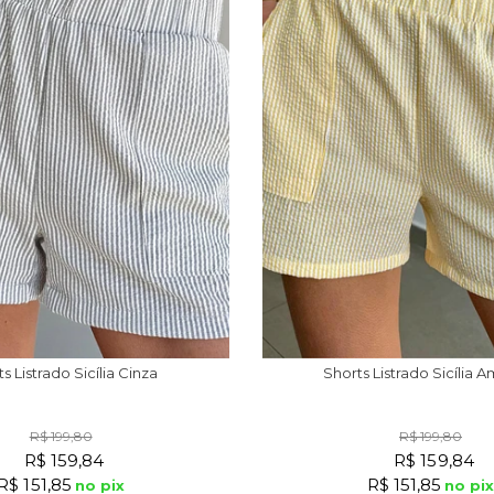
s Listrado Sicília Cinza
Shorts Listrado Sicília 
R$ 199,80
R$ 199,80
R$ 159,84
R$ 159,84
R$ 151,85
R$ 151,85
no pix
no pi