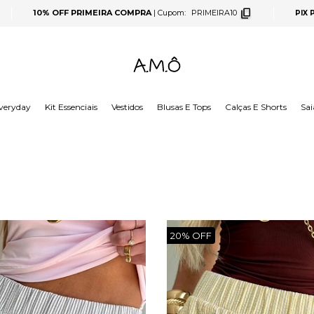
10% OFF PRIMEIRA COMPRA
|
Cupom:
PRIMEIRA10
PIX
veryday
Kit Essenciais
Vestidos
Blusas E Tops
Calças E Shorts
Sai
20%