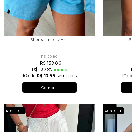
Shorts Linho Liz Azul
S
R$ 199,80
R$ 139,86
R$ 132,87
no pix
10x
de
R$ 13,99
sem juros
10x
Comprar
40%
40%