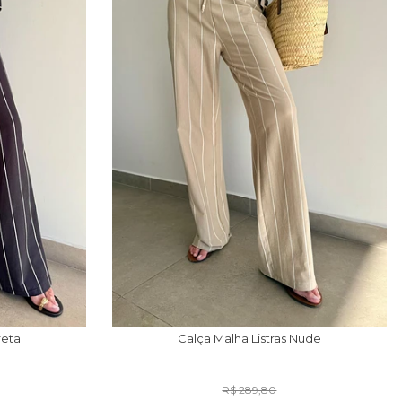
reta
Calça Malha Listras Nude
R$ 289,80