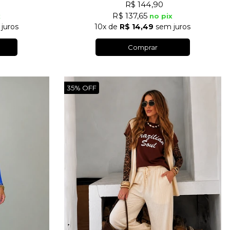
R$ 144,90
R$ 137,65
x
no pix
juros
10x
de
R$ 14,49
sem juros
Comprar
35%