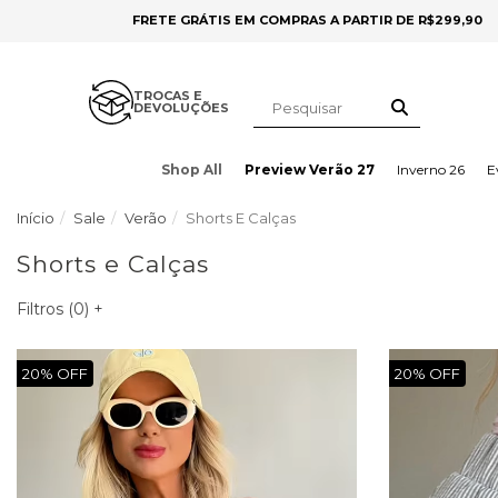
FRETE GRÁTIS EM COMPRAS A PARTIR DE R$299,90
TROCAS E
DEVOLUÇÕES
Shop All
Preview Verão 27
Inverno 26
E
Início
Sale
Verão
Shorts E Calças
Shorts e Calças
Filtros (
0
)
+
20%
20%