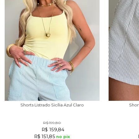
Short
Shorts Listrado Sicília Azul Claro
R$ 199,80
R$ 159,84
R$ 151,85
no pix