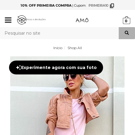
10% OFF PRIMEIRA COMPRA
|
Cupom:
PRIMEIRA10
Mudar
Trocas e devoluções
0
navegação
Busca
Início
Shop All
Experimente agora com sua foto