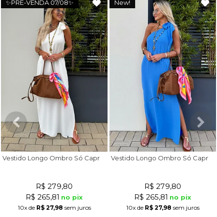
✨PRÉ-VENDA 07/08✨
New!
V
estido Longo Ombro Só Capri Off White
V
estido Longo Ombro Só Capri Azul Royal
R$ 279,80
R$ 279,80
R$ 265,81
R$ 265,81
no pix
no pix
10x
de
R$ 27,98
sem juros
10x
de
R$ 27,98
sem juros