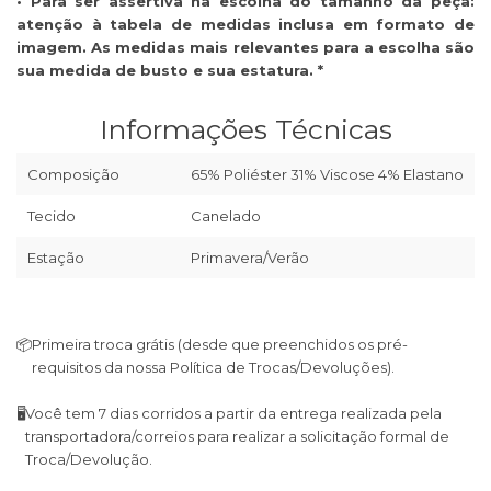
• Para ser assertiva na escolha do tamanho da peça:
atenção à tabela de medidas inclusa em formato de
imagem. As medidas mais relevantes para a escolha são
sua medida de busto e sua estatura. *
Informações Técnicas
Composição
65% Poliéster 31% Viscose 4% Elastano
Tecido
Canelado
Estação
Primavera/Verão
📦
Primeira troca grátis (desde que preenchidos os pré-
requisitos da nossa Política de Trocas/Devoluções).
🖥
Você tem 7 dias corridos a partir da entrega realizada pela
transportadora/correios para realizar a solicitação formal de
Troca/Devolução.