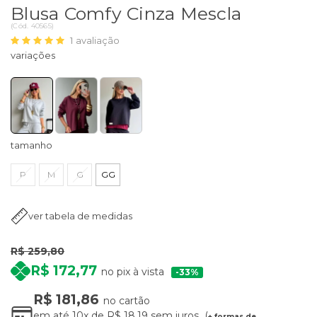
Blusa Comfy Cinza Mescla
(
Cód.
40565
)
1
avaliação
tamanho
P
M
G
GG
ver tabela de medidas
R$ 259,80
R$ 172,77
no pix à vista
33%
R$ 181,86
no cartão
em até
10x
de
R$ 18,19
sem juros
+ formas de