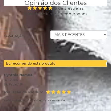
Opinião dos Clientes
5 de 5 estrelas
100% dos clientes recomendam
ORDENAR
1
AVALIAÇÃO
AVALIAÇÕES
POR
Eu recomendo este produto
Cynthia Namba
26/03/2026
São Paulo /
SP
Avaliação do Produto
Esta avaliação não possui comentários.