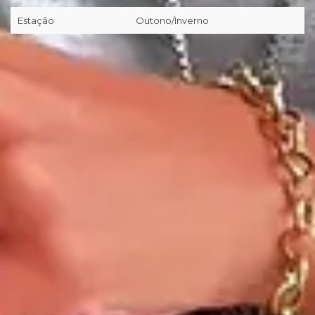
Estação
Outono/Inverno
📦
Primeira troca grátis (desde que preenchidos os pré-
requisitos da nossa Política de Trocas/Devoluções).
🖥
Você tem 7 dias corridos a partir da entrega realizada pela
transportadora/correios para realizar a solicitação formal de
Troca/Devolução.
❖ Pagamento facilitado: 5%OFF à vista no Pix.
💳
Pagamento facilitado: parcele em até 10x sem juros no
cartão. Parcela mínima de R$11.
Pix Parcelado em até 4x sem juros em compras acima de
R$259,80
🚚
Frete Grátis em compras a partir de R$299,90.