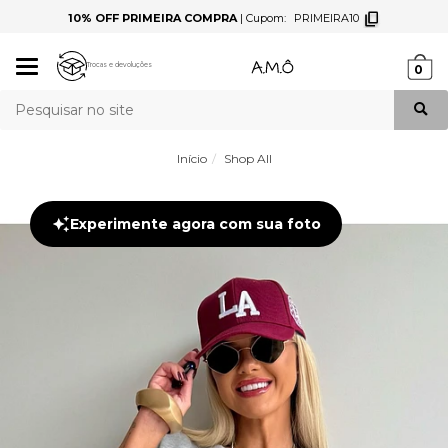
10% OFF PRIMEIRA COMPRA
|
Cupom:
PRIMEIRA10
Mudar
Trocas e devoluções
0
navegação
Busca
Início
Shop All
Experimente agora com sua foto