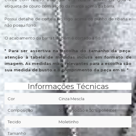
etiqueta de couro com a logo da marca acima da barra.
Possui detalhe de corte a fio logo acima do punho de ribana e
não possui forro.
O acabamento da barra também é cortado a fio.
* Para ser assertiva na escolha do tamanho da peça:
atenção à tabela de medidas inclusa em formato de
imagem. As medidas mais relevantes para a escolha são
sua medida de busto e o comprimento da peça em si. *
Informações Técnicas
Cor
Cinza Mescla
Composição
50% algodão e 50% poliéster
Tecido
Moletinho
Tamanho
P M G GG