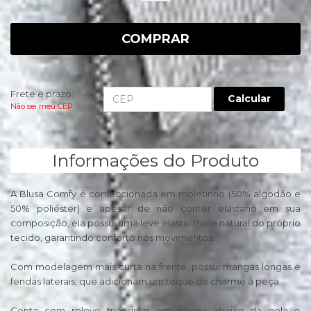
COMPRAR
Frete e prazo:
Calcular
Não sei meu CEP
Informações do Produto
A Blusa Comfy é confeccionada em moletinho (50% algodão e
50% poliéster) e apesar de não conter elastano em sua
composição, ela possui uma leve elasticidade natural do próprio
tecido, garantindo conforto nos movimentos.
Com modelagem mais curta na frente, possui mangas longas e
fendas laterais, que adicionam um toque de charme à peça.
Conta com relevo triangular em ribana abaixo da gola e