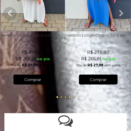
V
estido Longo Ombro Só Capri Off White
V
estido Longo Ombro Só Capri Azul Royal
R$ 279,80
R$ 279,80
R$ 265,81
R$ 265,81
no pix
no pix
10x
de
R$ 27,98
sem juros
10x
de
R$ 27,98
sem juros
Comprar
Comprar