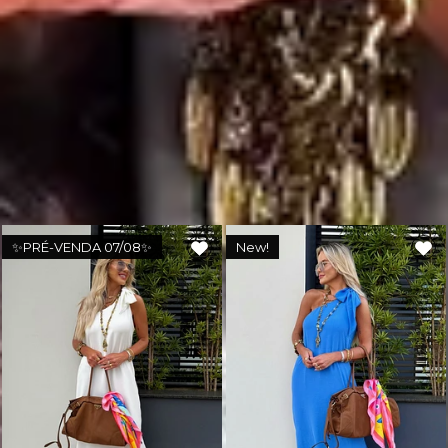
🔒
Compra Garantida.
🇧🇷
Produto nacional: AMÔ Brand.
Você também deve gostar
✨PRÉ-VENDA 07/08✨
New!