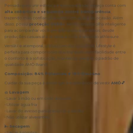
Pensada para unir estética e funcionalidade, a peça conta com
alta cobertura e segurança contra transparência
,
trazendo mais confiança ao vestir em qualquer ocasião. Além
disso, possui
proteção UV50+
, sendo uma escolha inteligente
para acompanhar você em diferentes momentos: desde
produções casuais até propostas com inspiração athleisure.
Versátil e atemporal, a Blusa Decote Quadrado Lifestyle é
perfeita para compor looks que transitam com facilidade entre
o conforto e a sofisticação, mantendo sempre o padrão de
qualidade AMÔ Brand.
Composiçã
o
:
84% Poliamida e 16% Elastano
Cuidar da sua peça é prolongar a experiência de vestir
AMÔ
💕
🧺
Lavagem
• Lavar à mão ou em ciclo delicado
• Utilizar água fria
• Lavar do avesso para preservar o tecido
• Não utilizar alvejantes
🌬
Secagem
• Secar à sombra