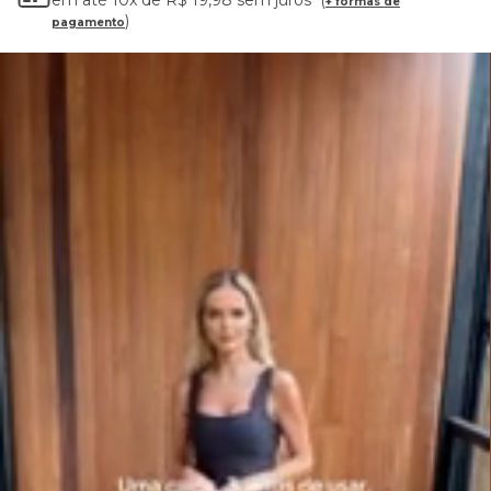
em até
10x
de
R$ 19,98
sem juros
+ formas de
pagamento