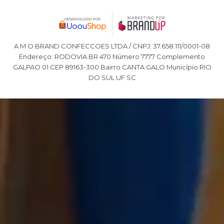
A M O BRAND CONFECCOES LTDA / CNPJ: 37.658.111/0001-08
Endereço: RODOVIA BR 470 Número 7777 Complemento
GALPAO 01 CEP 89163-300 Bairro CANTA GALO Município RIO
DO SUL UF SC