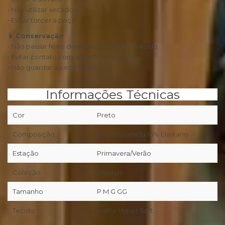
• Não utilizar secadora
• Evitar torcer a peça
🧴
Conservação
• Não passar ferro diretamente sobre o tecido
• Evitar contato com superfícies ásperas
• Não guardar a peça úmida
Informações Técnicas
Cor
Preto
Composição
84% Poliamida 16% Elastano
Estação
Primavera/Verão
Coleção
Lifestyle
Tamanho
P M G GG
Tecido
Malha Hyper Soft