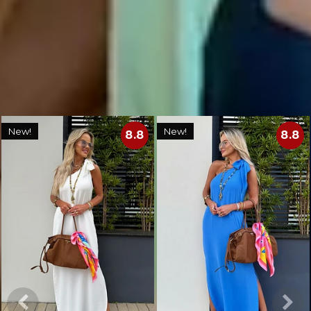
🇧🇷
Produto nacional: AMÔ Brand.
Você também deve gostar
New!
New!
8.8
8.8