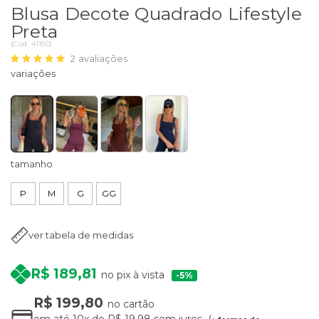
Blusa Decote Quadrado Lifestyle
Preta
(
Cód.
41150
)
2
avaliações
tamanho
P
M
G
GG
ver tabela de medidas
R$ 189,81
no pix à vista
5%
R$ 199,80
no cartão