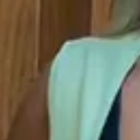
📦
Primeira troca grátis (desde que preenchidos os pré-
requisitos da nossa Política de Trocas/Devoluções).
🖥
Você tem 7 dias corridos a partir da entrega realizada pela
transportadora/correios para realizar a solicitação formal de
Troca/Devolução.
❖ Pagamento facilitado: 5%OFF à vista no Pix.
💳
Pagamento facilitado: parcele em até 10x sem juros no
cartão. Parcela mínima de R$11.
Pix Parcelado em até 4x sem juros em compras acima de
R$259,80
🚚
Frete Grátis em compras a partir de R$299,90.
🔒
Compra Garantida.