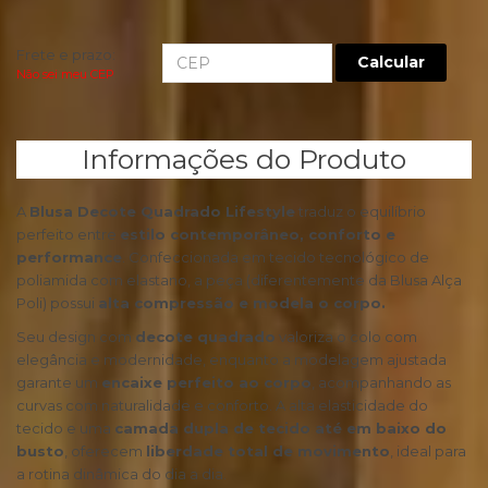
Frete e prazo:
Calcular
Não sei meu CEP
Informações do Produto
A
Blusa Decote Quadrado Lifestyle
traduz o equilíbrio
perfeito entre
estilo contemporâneo, conforto e
performance
. Confeccionada em tecido tecnológico de
poliamida com elastano, a peça (diferentemente da Blusa Alça
Poli) possui
alta compressão e modela o corpo.
Seu design com
decote quadrado
valoriza o colo com
elegância e modernidade, enquanto a modelagem ajustada
garante um
encaixe perfeito ao corpo
, acompanhando as
curvas com naturalidade e conforto. A alta elasticidade do
tecido e uma
camada dupla de tecido até em baixo do
busto
, oferecem
liberdade total de movimento
, ideal para
a rotina dinâmica do dia a dia.