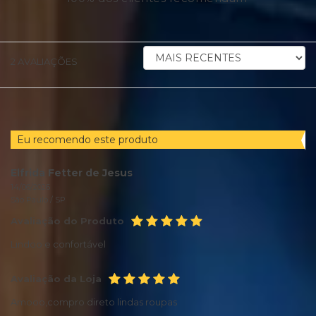
ORDENAR
2
AVALIAÇÕES
AVALIAÇÕES
POR
Eu recomendo este produto
Elfrida Fetter de Jesus
14/06/2026
São Paulo /
SP
Avaliação do Produto
Lindoo e confortável
Avaliação da Loja
Amooo,compro direto lindas roupas