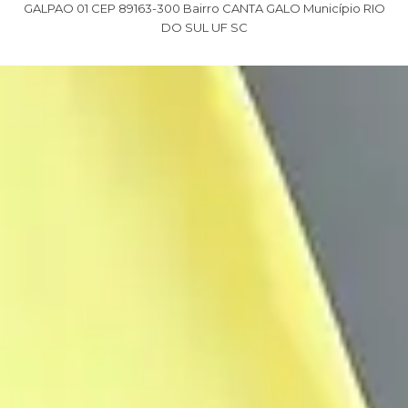
GALPAO 01 CEP 89163-300 Bairro CANTA GALO Município RIO
DO SUL UF SC