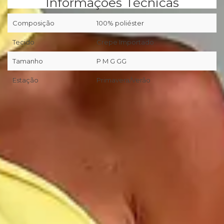
Informações Técnicas
Composição
100% poliéster
Tecido
Crepe Importado
Tamanho
P M G GG
Estação
Primavera/Verão
📦
Primeira troca grátis (desde que preenchidos os pré-
requisitos da nossa Política de Trocas/Devoluções).
🖥
Você tem 7 dias corridos a partir da entrega realizada pela
transportadora/correios para realizar a solicitação formal de
Troca/Devolução.
❖ Pagamento facilitado: 5%OFF à vista no Pix.
💳
Pagamento facilitado: parcele em até 10x sem juros no