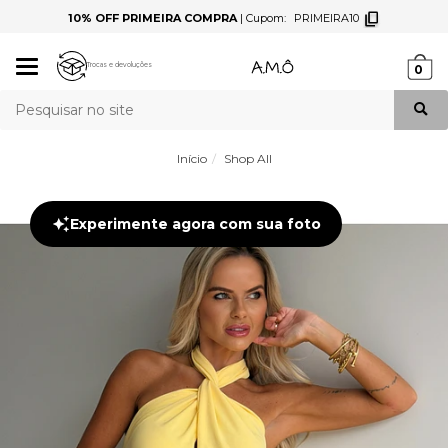
10% OFF PRIMEIRA COMPRA
|
Cupom:
PRIMEIRA10
Mudar
Trocas e devoluções
0
navegação
Busca
Início
Shop All
Experimente agora com sua foto