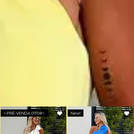
cartão. Parcela mínima de R$11.
Pix Parcelado em até 4x sem juros em compras acima de
R$259,80
🚚
Frete Grátis em compras a partir de R$299,90.
🔒
Compra Garantida.
🇧🇷
Produto nacional: AMÔ Brand.
Você também deve gostar
✨PRÉ-VENDA 07/08✨
New!