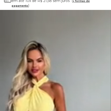
em até
10x
de
R$ 21,58
sem juros
+ formas de
pagamento