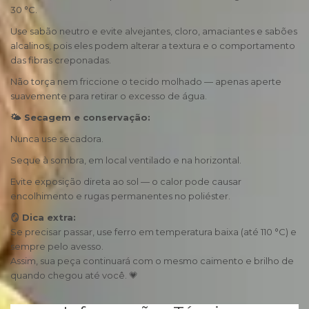
30 °C.
Use sabão neutro e evite alvejantes, cloro, amaciantes e sabões
alcalinos, pois eles podem alterar a textura e o comportamento
das fibras creponadas.
Não torça nem friccione o tecido molhado — apenas aperte
suavemente para retirar o excesso de água.
🌤 Secagem e conservação:
Nunca use secadora.
Seque à sombra, em local ventilado e na horizontal.
Evite exposição direta ao sol — o calor pode causar
encolhimento e rugas permanentes no poliéster.
🪞 Dica extra:
Se precisar passar, use ferro em temperatura baixa (até 110 °C) e
sempre pelo avesso.
Assim, sua peça continuará com o mesmo caimento e brilho de
quando chegou até você. 💗