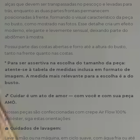
alças que devem ser transpassadas no pescoço e levadas para
trás, enquanto as duas partes frontais permanecem
posicionadas à frente, formando o visual característico da peça
no busto, como mostrado nas fotos. Esse detalhe cria um efeito
moderno, elegante e levemente sensual, deixando parte do
abdômen à mostra.
Possui parte das costas abertas e forro até a altura do busto,
tanto na frente quanto nas costas.
* Para ser assertiva na escolha do tamanho da peça:
atente-se à tabela de medidas inclusa em formato de
imagem. A medida mais relevante para a escolha é a do
busto.
​💕 Cuidar é um ato de amor — com você e com sua peça
AMÔ.
Nossas peças são confeccionadas com crepe Air Flow 100%
poliéster, siga estas orientações:
🧺 Cuidados de lavagem:
Lave à mão ou na máquina, em ciclo suave, com água fria ou até