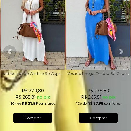
V
estido Longo Ombro Só Capri Off White
V
estido Longo Ombro Só Capri Azul Royal
R$ 279,80
R$ 279,80
R$ 265,81
R$ 265,81
no pix
no pix
10x
de
R$ 27,98
sem juros
10x
de
R$ 27,98
sem juros
Comprar
Comprar