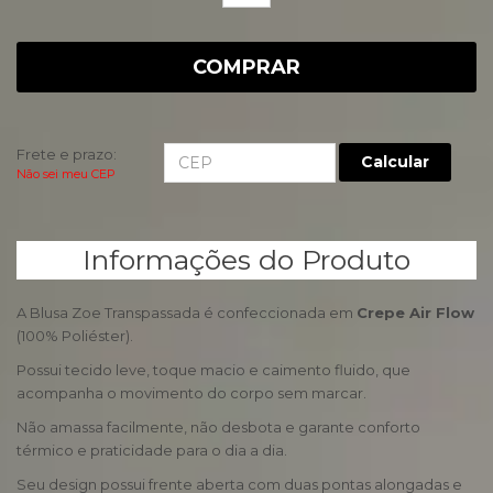
COMPRAR
Frete e prazo:
Calcular
Não sei meu CEP
Informações do Produto
A Blusa Zoe Transpassada é confeccionada em
Crepe Air Flow
(100% Poliéster).
Possui tecido leve, toque macio e caimento fluido, que
acompanha o movimento do corpo sem marcar.
Não amassa facilmente, não desbota e garante conforto
térmico e praticidade para o dia a dia.
Seu design possui frente aberta com duas pontas alongadas e