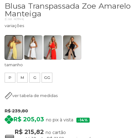
Blusa Transpassada Zoe Amarelo
Manteiga
(
Cód.
40944
)
tamanho
P
M
G
GG
ver tabela de medidas
R$ 239,80
R$ 205,03
no pix à vista
14%
R$ 215,82
no cartão