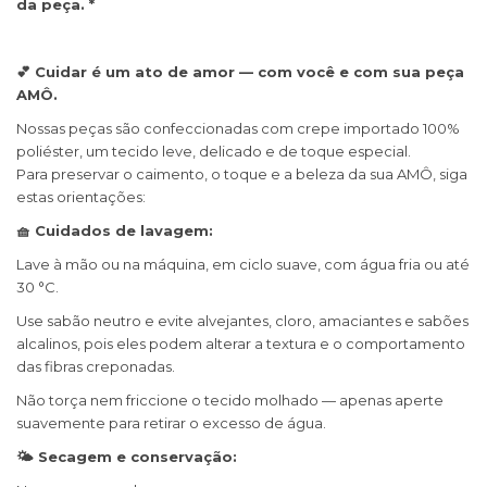
da peça. *
💕 Cuidar é um ato de amor — com você e com sua peça
AMÔ.
Nossas peças são confeccionadas com crepe importado 100%
poliéster, um tecido leve, delicado e de toque especial.
Para preservar o caimento, o toque e a beleza da sua AMÔ, siga
estas orientações:
🧺 Cuidados de lavagem:
Lave à mão ou na máquina, em ciclo suave, com água fria ou até
30 °C.
Use sabão neutro e evite alvejantes, cloro, amaciantes e sabões
alcalinos, pois eles podem alterar a textura e o comportamento
das fibras creponadas.
Não torça nem friccione o tecido molhado — apenas aperte
suavemente para retirar o excesso de água.
🌤 Secagem e conservação: