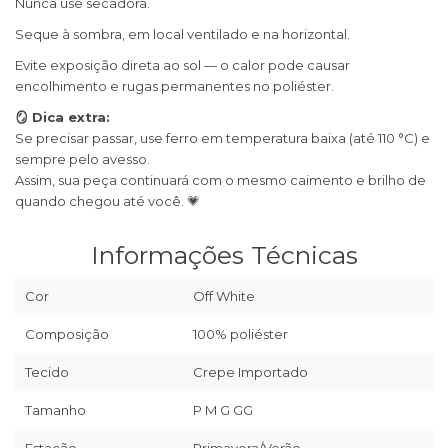
Nunca use secadora.
Seque à sombra, em local ventilado e na horizontal.
Evite exposição direta ao sol — o calor pode causar
encolhimento e rugas permanentes no poliéster.
🪞 Dica extra:
Se precisar passar, use ferro em temperatura baixa (até 110 °C) e
sempre pelo avesso.
Assim, sua peça continuará com o mesmo caimento e brilho de
quando chegou até você. 💗
Informações Técnicas
Cor
Off White
Composição
100% poliéster
Tecido
Crepe Importado
Tamanho
P M G GG