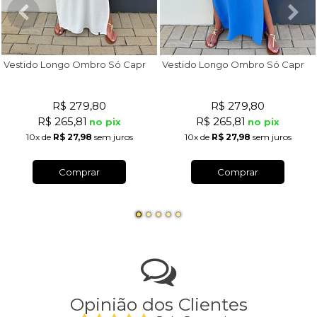
V
estido Longo Ombro Só Capri Off White
V
estido Longo Ombro Só Capri Azul Royal
R$ 279,80
R$ 279,80
R$ 265,81
R$ 265,81
no pix
no pix
10x
de
R$ 27,98
sem juros
10x
de
R$ 27,98
sem juros
Comprar
Comprar
Opinião dos Clientes