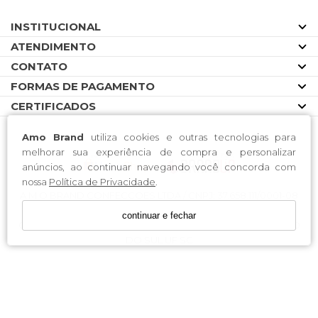
INSTITUCIONAL
ATENDIMENTO
CONTATO
FORMAS DE PAGAMENTO
CERTIFICADOS
Amo Brand
utiliza cookies e outras tecnologias para
melhorar sua experiência de compra e personalizar
anúncios, ao continuar navegando você concorda com
nossa
Política de Privacidade
.
A M O BRAND CONFECCOES LTDA / CNPJ: 37.658.111/0001-08
Endereço: RODOVIA BR 470 Número 7777 Complemento
continuar e fechar
GALPAO 01 CEP 89163-300 Bairro CANTA GALO Município RIO
DO SUL UF SC