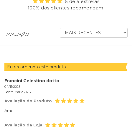
5 de 5 estrelas
100% dos clientes recomendam
ORDENAR
1
AVALIAÇÃO
AVALIAÇÕES
POR
Eu recomendo este produto
Francini Celestino dotto
04/11/2025
Santa Maria /
RS
Avaliação do Produto
Amei
Avaliação da Loja