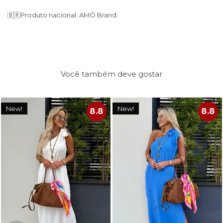
🇧🇷
Produto nacional: AMÔ Brand.
Você também deve gostar
New!
New!
8.8
8.8