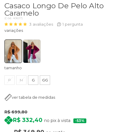
Casaco Longo De Pelo Alto
Caramelo
(
Cód.
40637
)
3
avaliações
1
pergunta
tamanho
P
M
G
GG
ver tabela de medidas
R$ 699,80
R$ 332,40
no pix à vista
53%