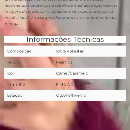
recomendamos atenção à tabela de medidas disponível nas
imagens do produto. As medidas mais importantes para a
escolha ideal são a largura dos ombros e o comprimento das
mangas.
Informações Técnicas
Composição
100% Poliéster
Tecido
Pelinhos
Cor
Camel/Caramelo
Tamanho
P M G GG
Estação
Outono/Inverno
📦
Primeira troca grátis (desde que preenchidos os pré-
requisitos da nossa Política de Trocas/Devoluções).