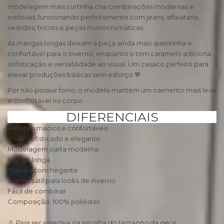
modelagem mais curtinha cria combinações modernas e
estilosas, funcionando perfeitamente com jeans, alfaiataria,
vestidos, tricots e peças monocromáticas.
As mangas longas deixam a peça ainda mais quentinha e
confortável para o inverno, enquanto o tom caramelo adiciona
sofisticação e versatilidade ao visual. Um casaco perfeito para
elevar produções básicas sem esforço 🤎
Por não possuir forro, o modelo mantém um caimento mais leve
e confortável no corpo.
DIFERENCIAIS
Pelinhos macios e confortáveis
Visual sofisticado e elegante
Modelagem curta moderna
Manga longa
Toque aconchegante
Cor versátil para looks de inverno
Fácil de combinar
Composição: 100% poliéster
⚠️
Para ser assertiva na escolha do tamanho da peça,