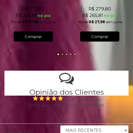
R$ 279,80
R$ 279,80
R$ 265,81
R$ 265,81
no pix
no pix
10x
de
R$ 27,98
sem juros
10x
de
R$ 27,98
sem juros
Comprar
Comprar
Opinião dos Clientes
5 de 5 estrelas
100% dos clientes recomendam
ORDENAR
3
AVALIAÇÕES