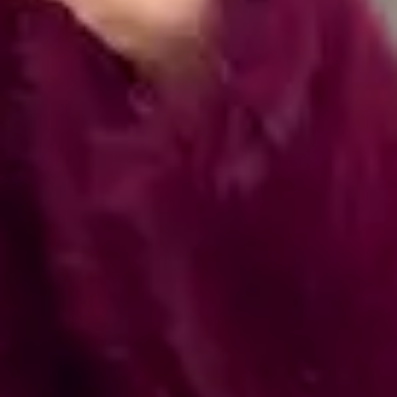
🖥
Você tem 7 dias corridos a partir da entrega realizada pela
transportadora/correios para realizar a solicitação formal de
Troca/Devolução.
❖ Pagamento facilitado: 5%OFF à vista no Pix.
💳
Pagamento facilitado: parcele em até 10x sem juros no
cartão. Parcela mínima de R$11.
Pix Parcelado em até 4x sem juros em compras acima de
R$259,80
🚚
Frete Grátis em compras a partir de R$299,90.
🔒
Compra Garantida.
🇧🇷
Produto nacional: AMÔ Brand.