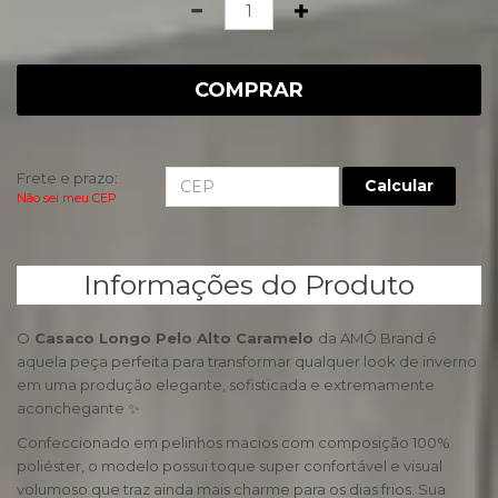
Quantidade
COMPRAR
Frete e prazo:
Calcular
Não sei meu CEP
Informações do Produto
O
Casaco Longo Pelo Alto Caramelo
da AMÔ Brand é
aquela peça perfeita para transformar qualquer look de inverno
em uma produção elegante, sofisticada e extremamente
aconchegante ✨
Confeccionado em pelinhos macios com composição 100%
poliéster, o modelo possui toque super confortável e visual
volumoso que traz ainda mais charme para os dias frios. Sua