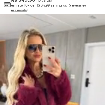
R$ 349,90
no cartão
em até
10x
de
R$ 34,99
sem juros
+ formas de
pagamento