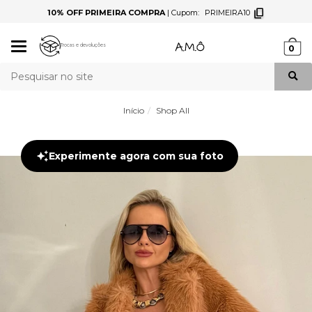
10% OFF PRIMEIRA COMPRA
|
Cupom:
PRIMEIRA10
Mudar
Trocas e devoluções
0
navegação
Busca
Início
Shop All
Experimente agora com sua foto