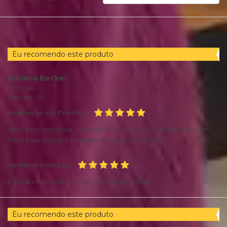
AVALIAÇÕES
POR
Eu recomendo este produto
Adriana Becker
31/01/2026
Sorocaba /
SP
Avaliação do Produto
Igual a propaganda, veste bem. Sugiro fazer um modelo com
forro para esqhentar mais em lugares mais frios.
Avaliação da Loja
Bom.atendimento, entrega o que promove.
Eu recomendo este produto