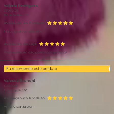
Valeria Rodrigues
23/06/2025
Rio de Janeiro /
RJ
Avaliação do Produto
Muito gostoso e bonito
Avaliação da Loja
Esta avaliação não possui comentários.
Eu recomendo este produto
Valesca Brunoni
17/06/2025
Florianópolis /
SC
Avaliação do Produto
Amei e serviu bem