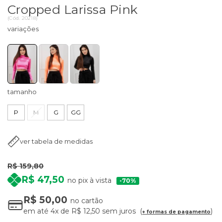
Cropped Larissa Pink
(
Cód.
20218
)
tamanho
P
M
G
GG
ver tabela de medidas
R$ 159,80
R$ 47,50
no pix à vista
70%
R$ 50,00
no cartão
em até
4x
de
R$ 12,50
sem juros
+ formas de pagamento