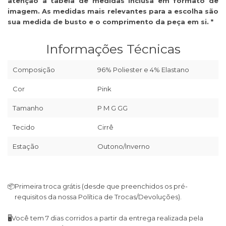
atenção à tabela de medidas inclusa em formato de
imagem. As medidas mais relevantes para a escolha são
sua medida de busto e o comprimento da peça em si. *
Informações Técnicas
Composição
96% Poliester e 4% Elastano
Cor
Pink
Tamanho
P M G GG
Tecido
Cirrê
Estação
Outono/Inverno
📦
Primeira troca grátis (desde que preenchidos os pré-
requisitos da nossa Política de Trocas/Devoluções).
🖥
Você tem 7 dias corridos a partir da entrega realizada pela