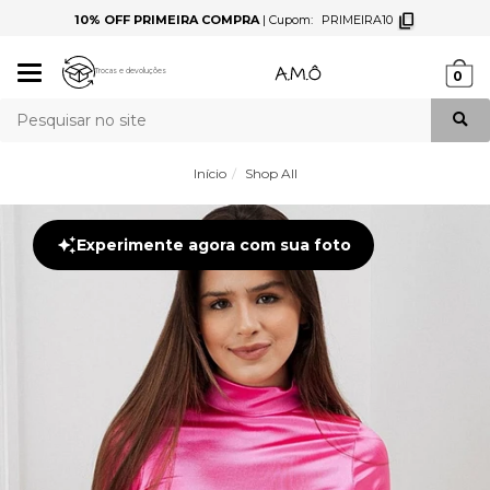
10% OFF PRIMEIRA COMPRA
|
Cupom:
PRIMEIRA10
Mudar
Trocas e devoluções
0
navegação
Busca
Início
Shop All
Experimente agora com sua foto