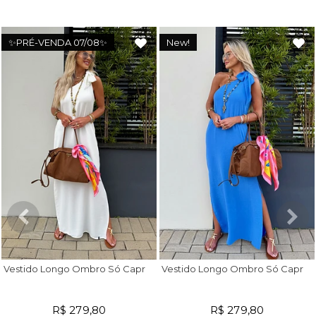
✨PRÉ-VENDA 07/08✨
New!
V
estido Longo Ombro Só Capri Off White
V
estido Longo Ombro Só Capri Azul Royal
R$ 279,80
R$ 279,80