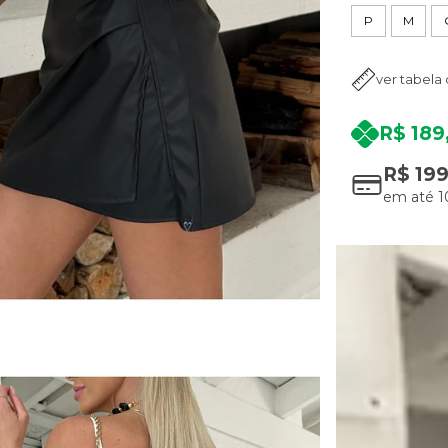
P
M
ver tabela
R$ 189
R$ 19
em até
1