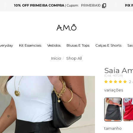
10% OFF PRIMEIRA COMPRA
|
Cupom:
PRIMEIRA10
PIX
veryday
Kit Essenciais
Vestidos
Blusas E Tops
Calças E Shorts
Sai
Início
Shop All
Saia Am
(
Cód.
40728
)
2
tamanho