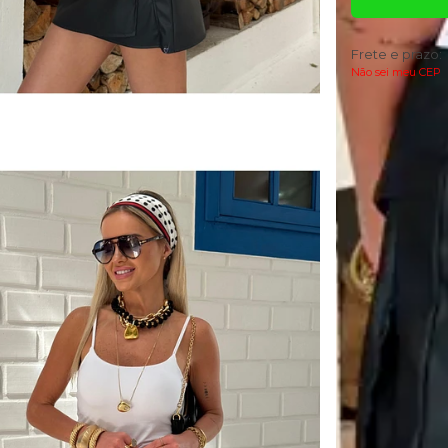
Frete e prazo:
Não sei meu CEP
Descrição
A Saia Amora é 
conferindo elasti
Com um design m
frente e fenda lat
Na parte de trás
*Para ser as
medidas incl
escolha são s