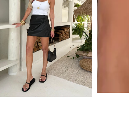
❖ Pagamento fa
💳
Pagamento fa
de R$11.
Pix Parcela
🚚
Frete Grátis
🔒
Compra Garan
🇧🇷
Produto na