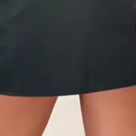
-
Técnicas
Preto
base: 100% poliéster - face: 100% poliuretano
Corino
P M G GG
Primavera/Verão
ca grátis (desde que preenchidos os pré-requisitos da nossa
Trocas/Devoluções).
as corridos a partir da entrega realizada pela
a/correios para realizar a solicitação formal de Troca/Devolução.