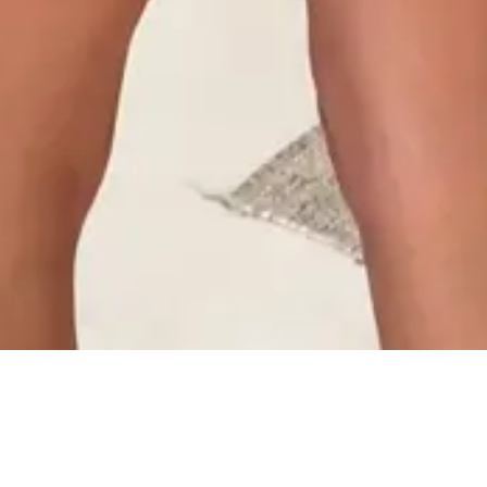
cilitado: 5%OFF à vista no Pix.
cilitado: parcele em até 10x sem juros no cartão. Parcela mínima
do em até 4x sem juros em compras acima de R$259,80
 em compras a partir de R$299,90.
tida.
cional: AMÔ Brand.