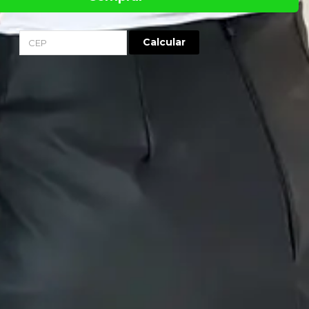
Calcular
-
confeccionada em Corino (base: 100% poliéster - face: 100% poliuretano)
cidade à peça.
oderno e cintura média, possui tecido sobreposto assimétrico na parte da
eral.
, conta com duas pences e zíper da mesma cor da saia.
sertiva na escolha do tamanho da peça: atenção à tabela de
usa em formato de imagem. As medidas mais relevantes para a
ua medida de cintura, quadril e comprimento total da peça.