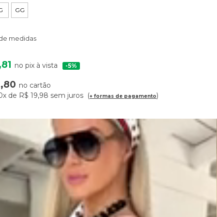
G
GG
 de medidas
,81
no pix à vista
5%
9,80
no cartão
0x
de
R$ 19,98
sem juros
+ formas de pagamento