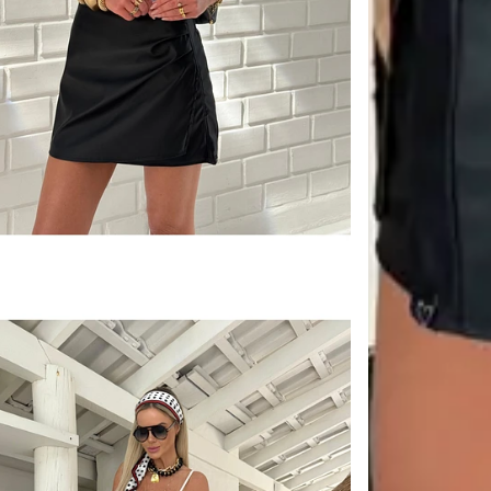
Informações 
Cor
Composição
Tecido
Tamanho
Estação
📦
Primeira tro
Política de 
🖥
Você tem 7 di
transportador