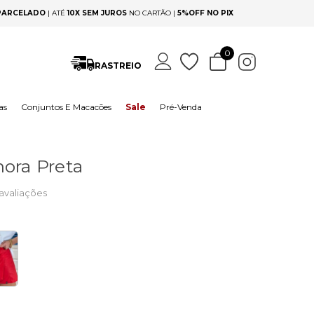
 PARCELADO
|
ATÉ
10X SEM JUROS
NO CARTÃO |
5%OFF NO PIX
0
RASTREIO
as
Conjuntos E Macacões
Sale
Pré-Venda
ora Preta
avaliações