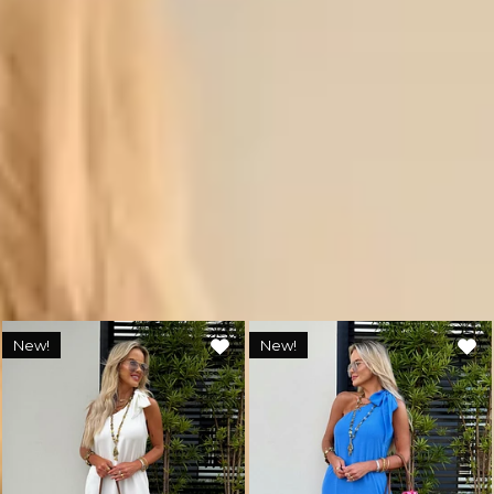
🚚
Frete Grátis em compras a partir de R$299,90.
🔒
Compra Garantida.
🇧🇷
Produto nacional: AMÔ Brand.
Você também deve gostar
New!
New!