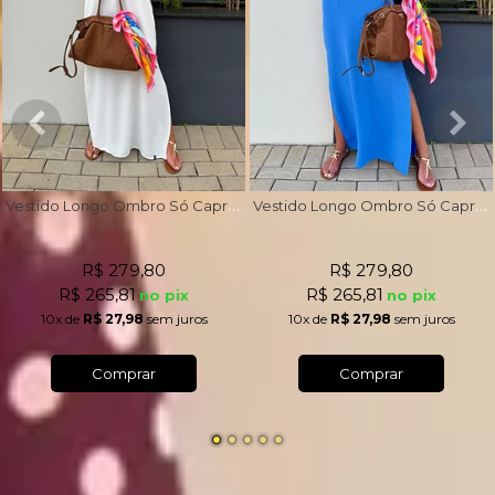
V
estido Longo Ombro Só Capri Off White
V
estido Longo Ombro Só Capri Azul Royal
R$ 279,80
R$ 279,80
R$ 265,81
R$ 265,81
no pix
no pix
10x
de
R$ 27,98
sem juros
10x
de
R$ 27,98
sem juros
Comprar
Comprar