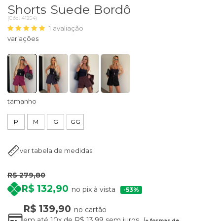
Shorts Suede Bordô
(
Cód.
41254
)
1
avaliação
tamanho
P
M
G
GG
ver tabela de medidas
R$ 279,80
R$ 132,90
no pix à vista
53%
R$ 139,90
no cartão
em até
10x
de
R$ 13,99
sem juros
+ formas de