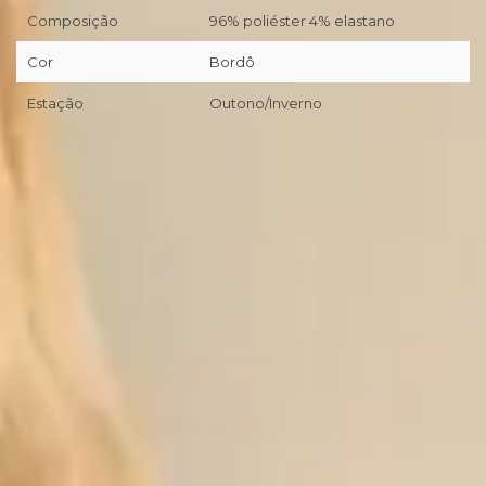
Composição
96% poliéster 4% elastano
Cor
Bordô
Estação
Outono/Inverno
📦
Primeira troca grátis (desde que preenchidos os pré-
requisitos da nossa Política de Trocas/Devoluções).
🖥
Você tem 7 dias corridos a partir da entrega realizada pela
transportadora/correios para realizar a solicitação formal de
Troca/Devolução.
❖ Pagamento facilitado: 5%OFF à vista no Pix.
💳
Pagamento facilitado: parcele em até 10x sem juros no
cartão. Parcela mínima de R$11.
Pix Parcelado em até 4x sem juros em compras acima de
R$259,80