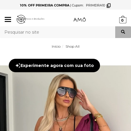
10% OFF PRIMEIRA COMPRA
|
Cupom:
PRIMEIRA10
Mudar
Trocas e devoluções
0
navegação
Busca
Início
Shop All
Experimente agora com sua foto