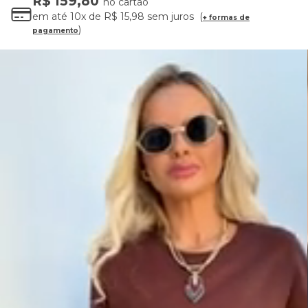
R$ 159,80
no cartão
em até
10x
de
R$ 15,98
sem juros
+ formas de
pagamento