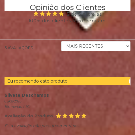
Opinião dos Clientes
5 de 5 estrelas
100% dos clientes recomendam
ORDENAR
5
AVALIAÇÕES
AVALIAÇÕES
POR
Eu recomendo este produto
Silvete Deschamps
05/08/2026
Blumenau /
SC
Avaliação do Produto
Esta avaliação não possui comentários.