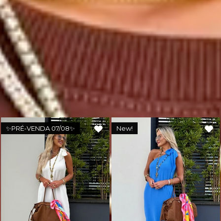
🔒
Compra Garantida.
🇧🇷
Produto nacional: AMÔ Brand.
Você também deve gostar
✨PRÉ-VENDA 07/08✨
New!