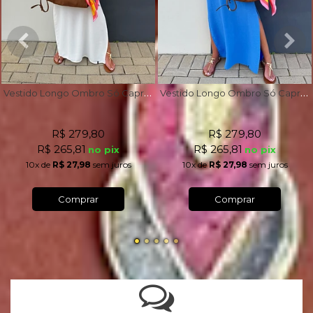
V
estido Longo Ombro Só Capri Off White
V
estido Longo Ombro Só Capri Azul Royal
R$ 279,80
R$ 279,80
R$ 265,81
R$ 265,81
no pix
no pix
10x
de
R$ 27,98
sem juros
10x
de
R$ 27,98
sem juros
Comprar
Comprar