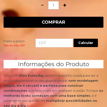
Quantidade
COMPRAR
Frete e prazo:
Calcular
Não sei meu CEP
Informações do Produto
A nova
T-Shirt Everyday
da AMÔ Brand foi criada para ser a
peça indispensável no seu guarda-roupa:
com modelagem
ampla, ela é versátil e perfeita para construir
combinações
que funcionam em qualquer ocasião. Porque
os
melhores looks começam com uma base simples
, e é
justamente isso que faz ela
multiplicar possibilidades no
seu dia a dia
✨