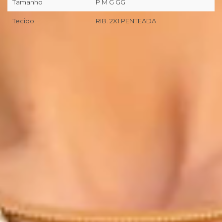
Tamanho
P M G GG
Tecido
RIB. 2X1 PENTEADA
📦
Primeira troca grátis (desde que preenchidos os pré-
requisitos da nossa Política de Trocas/Devoluções).
🖥
Você tem 7 dias corridos a partir da entrega realizada pela
transportadora/correios para realizar a solicitação formal de
Troca/Devolução.
❖ Pagamento facilitado: 5%OFF à vista no Pix.
💳
Pagamento facilitado: parcele em até 10x sem juros no
cartão. Parcela mínima de R$11.
Pix Parcelado em até 4x sem juros em compras acima de
R$259,80
🚚
Frete Grátis em compras a partir de R$299,90.