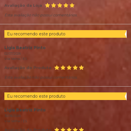
Avaliação da Loja
Esta avaliação não possui comentários.
Eu recomendo este produto
Ligia Beatriz Pinto
02/07/2026
Vila Velha /
ES
Avaliação do Produto
Esta avaliação não possui comentários.
Eu recomendo este produto
Ligia Beatriz Pinto
30/06/2026
Vila Velha /
ES
Avaliação do Produto