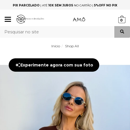
PIX PARCELADO
|
ATÉ
10X SEM JUROS
NO CARTÃO |
5%OFF NO PIX
Mudar
Trocas e devoluções
0
navegação
Busca
Início
Shop All
Experimente agora com sua foto