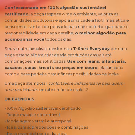
Confeccionada em 100% algodão sustentável
certificado
, a peça respeita o meio ambiente, valoriza as
comunidades produtoras e apoia uma cadeia têxtil mais ética e
consciente. Um tecido pensado para unir conforto, qualidade e
responsabilidade em cada detalhe,
o melhor algodão para
acompanhar você
todos os dias.
Seu visual minimalista transforma a
T-Shirt Everyday
em uma
peça essencial para criar desde produções casuais até
combinações mais sofisticadas.
Use com jeans, alfaiataria,
casacos, saias, tricots ou peças em couro
: ela funciona
como a base perfeita para infinitas possibilidades de looks.
Uma peça atemporal,
confortável e indispensável para quem
ama praticidade
sem abrir mão de estilo 🤍
DIFERENCIAIS
- 100% Algodão sustentável certificado
- Toque macio e confortável
- Modelagem versátil e atemporal
- Ideal para sobreposições e combinações
- Peça essencial para o dia a dia