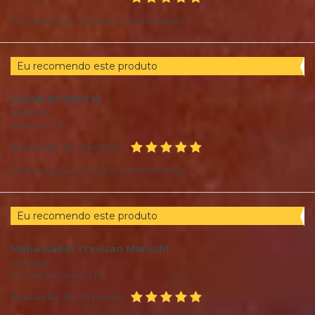
Esta avaliação não possui comentários.
Eu recomendo este produto
LILIAN ROSSETO
18/06/2026
São Paulo /
SP
Avaliação do Produto
Esta avaliação não possui comentários.
Eu recomendo este produto
Maria Isabel Trevisan Marochi
10/06/2026
São José dos Pinhais /
PR
Avaliação do Produto