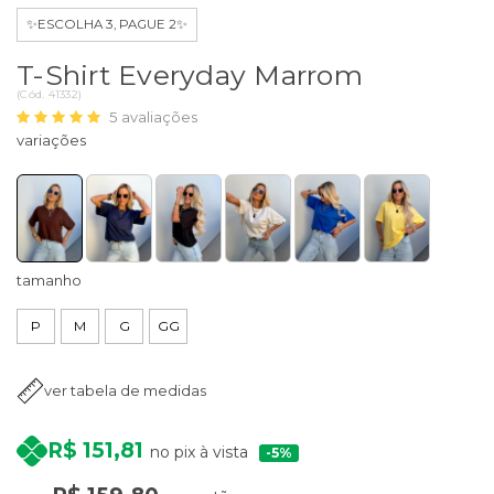
✨ESCOLHA 3, PAGUE 2✨
T-Shirt Everyday Marrom
(
Cód.
41332
)
5
avaliações
tamanho
P
M
G
GG
ver tabela de medidas
R$ 151,81
no pix à vista
5%