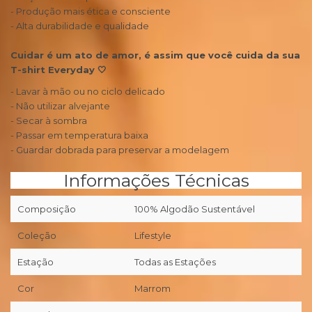
- Produção mais ética e consciente
- Alta durabilidade e qualidade
Cuidar é um ato de amor, é assim que você cuida da sua
T-shirt Everyday 🤍
- Lavar à mão ou no ciclo delicado
- Não utilizar alvejante
- Secar à sombra
- Passar em temperatura baixa
- Guardar dobrada para preservar a modelagem
Informações Técnicas
Composição
100% Algodão Sustentável
Coleção
Lifestyle
Estação
Todas as Estações
Cor
Marrom