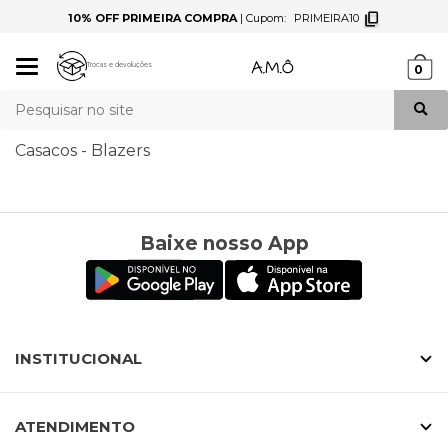
10% OFF PRIMEIRA COMPRA
|
Cupom:
PRIMEIRA10
Mudar
Trocas e devoluções
0
navegação
Busca
Casacos - Blazers
Baixe nosso App
INSTITUCIONAL
ATENDIMENTO