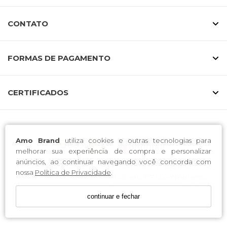
CONTATO
FORMAS DE PAGAMENTO
CERTIFICADOS
Amo Brand
utiliza cookies e outras tecnologias para
melhorar sua experiência de compra e personalizar
anúncios, ao continuar navegando você concorda com
A M O BRAND CONFECCOES LTDA / CNPJ: 37.658.111/0001-08
nossa
Política de Privacidade
.
Endereço: RODOVIA BR 470 Número 7777 Complemento
GALPAO 01 CEP 89163-300 Bairro CANTA GALO Município RIO
continuar e fechar
DO SUL UF SC