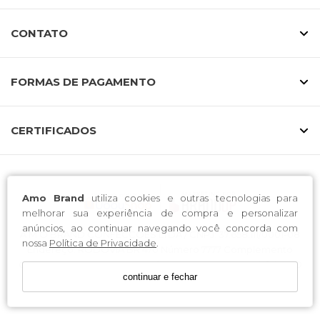
CONTATO
FORMAS DE PAGAMENTO
CERTIFICADOS
Amo Brand
utiliza cookies e outras tecnologias para
melhorar sua experiência de compra e personalizar
anúncios, ao continuar navegando você concorda com
A M O BRAND CONFECCOES LTDA / CNPJ: 37.658.111/0001-08
nossa
Política de Privacidade
.
Endereço: RODOVIA BR 470 Número 7777 Complemento
GALPAO 01 CEP 89163-300 Bairro CANTA GALO Município RIO
continuar e fechar
DO SUL UF SC