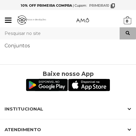
10% OFF PRIMEIRA COMPRA
|
Cupom:
PRIMEIRA10
Mudar
Trocas e devoluções
0
navegação
Busca
Conjuntos
Baixe nosso App
INSTITUCIONAL
ATENDIMENTO