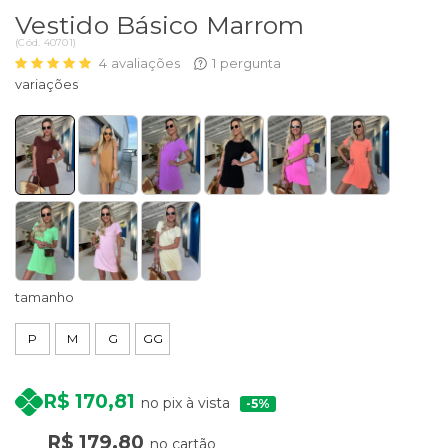
Vestido Básico Marrom
(
Cód.
40701
)
4
avaliações
1
pergunta
tamanho
P
M
G
GG
R$ 170,81
no pix à vista
5%
R$ 179,80
no cartão