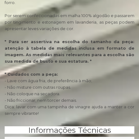
forro.
Por serem confeccionadas em malha 100% algodão e passarem
por tingimento e estonagem em lavanderia, as peças podem
apresentar leves variações de cor.
* Para ser assertiva na escolha do tamanho da peça:
atenção à tabela de medidas inclusa em formato de
imagem. As medidas mais relevantes para a escolha são
sua medida de busto e sua estatura. *
* Cuidados com a peça:
- Lave com água fria, de preferência à mão;
- Não misture com outras roupas.
- Não coloque na secadora.
- Não friccionar, nem torcer demais.
Dica: lavar com uma tampinha de vinagre ajuda a manter a cor
sempre vibrante!
Informações Técnicas