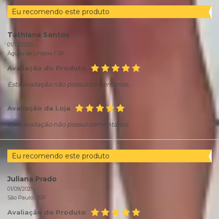
Eu recomendo este produto
Tathiana Santos
01/12/2025
Águas de Lindóia /
SP
Avaliação do Produto
Esta avaliação não possui comentários.
Avaliação da Loja
Esta avaliação não possui comentários.
Eu recomendo este produto
Juliana Prado
01/09/2025
São Paulo /
SP
Avaliação do Produto