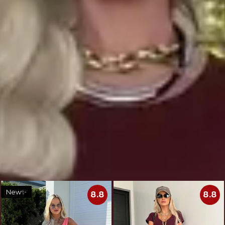
cartão. Parcela mínima de R$11.
Pix Parcelado em até 4x sem juros em compras acima de
R$259,80
🚚
Frete Grátis em compras a partir de R$299,90.
🔒
Compra Garantida.
🇧🇷
Produto nacional: AMÔ Brand.
Você também deve gostar
New✨
8.8
8.8