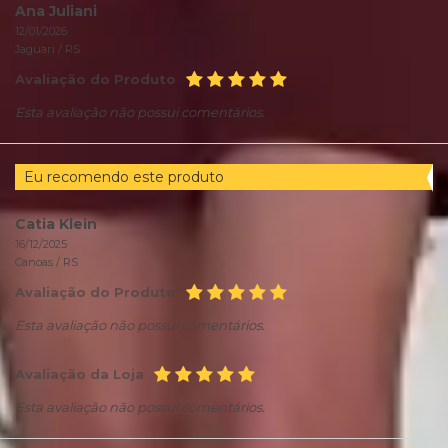
Ana Juliani
12/01/2026
Jaguari /
RS
Avaliação do Produto
Esta avaliação não possui comentários.
Eu recomendo este produto
Catia Klein
16/12/2025
Canoas /
RS
Avaliação do Produto
Esta avaliação não possui comentários.
Avaliação da Loja
Esta avaliação não possui comentários.