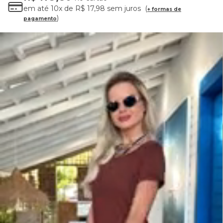
em até
10x
de
R$ 17,98
sem juros
+ formas de
pagamento