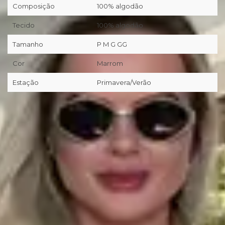
Composição
100% algodão
Tecido
100% algodão
Tamanho
P M G GG
Cor
Marrom
Estação
Primavera/Verão
📦
Primeira troca grátis (desde que preenchidos os pré-
requisitos da nossa Política de Trocas/Devoluções).
🖥
Você tem 7 dias corridos a partir da entrega realizada pela
transportadora/correios para realizar a solicitação formal de
Troca/Devolução.
❖ Pagamento facilitado: 5%OFF à vista no Pix.
💳
Pagamento facilitado: parcele em até 10x sem juros no