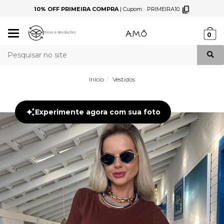
10% OFF PRIMEIRA COMPRA
|
Cupom:
PRIMEIRA10
Mudar
Trocas e devoluções
0
navegação
Busca
Início
Vestidos
Experimente agora com sua foto