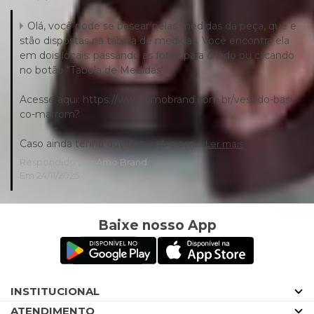
Olá, você pode se basear pelas medidas da peça, que e
stão dispostas na tabela de medidas. Você encontra ela
em dois locais: passando as fotos para o lado ou clicando
no botão "Tabela de Medidas".
Acesse aqui: https://www.amobrand.com.br/vestido-basi
co-marrom?
Caso ainda tenha dúvidas, entre em...
Ler mais
Respondido por Amo Brand
Em 24/11/2025
Baixe nosso App
INSTITUCIONAL
ATENDIMENTO