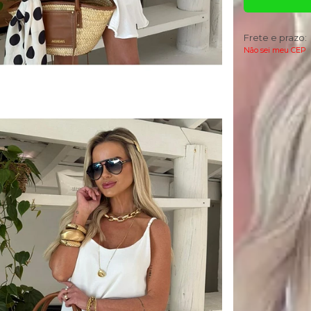
Frete e prazo:
Não sei meu CEP
Descrição
O Vestido Curto
Possui tecido le
sem marcar. Não 
para o dia a dia.
Curto e com deco
comprimento.
Seu design conta
* Para ser ass
medidas inclu