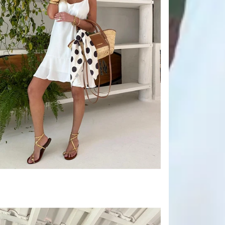
Nunca use secad
Seque à sombra, 
Evite exposição 
poliéster.
🪞 Dica extra:
Se precisar passa
Assim, sua peça
Informações 
Cor
Composição
Tecido