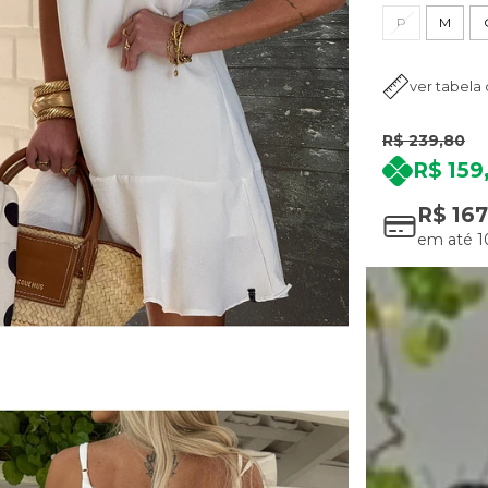
P
M
ver tabela
R$ 239,80
R$ 159
R$ 167
em até
1