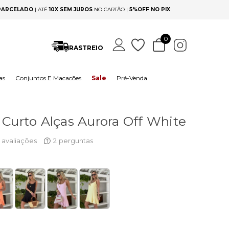
 PARCELADO
|
ATÉ
10X SEM JUROS
NO CARTÃO |
5%OFF NO PIX
0
RASTREIO
as
Conjuntos E Macacões
Sale
Pré-Venda
 Curto Alças Aurora Off White
avaliações
2
perguntas