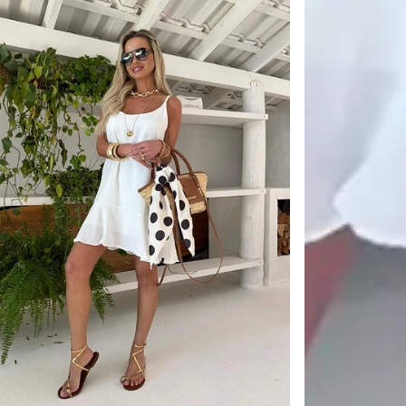
Tamanho
Estação
📦
Primeira tro
Política de 
🖥
Você tem 7 di
transportador
❖ Pagamento fa
💳
Pagamento fa
de R$11.
Pix Parcela
🚚
Frete Grátis
🔒
Compra Garan