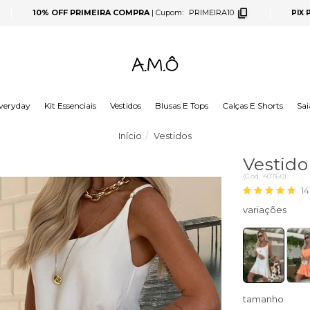
10% OFF PRIMEIRA COMPRA
|
Cupom:
PRIMEIRA10
PIX
veryday
Kit Essenciais
Vestidos
Blusas E Tops
Calças E Shorts
Sai
Início
Vestidos
Vestido
(
Cód.
40760
)
14
tamanho