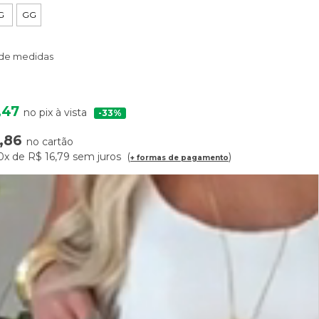
G
GG
 de medidas
,47
no pix à vista
33%
,86
no cartão
0x
de
R$ 16,79
sem juros
+ formas de pagamento