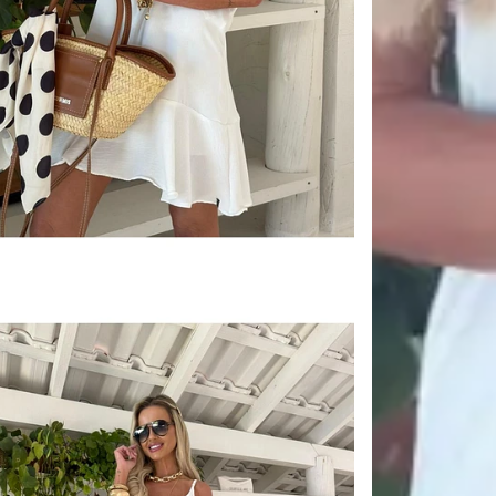
escolha são s
​💕 Cuidar é 
Nossas peças são
delicado e de toq
Para preservar o
🧺 Cuidados d
Lave à mão ou na
Use sabão neutro 
alterar a textur
Não torça nem fr
excesso de água.
🌤 Secagem e 