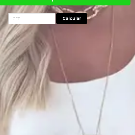
Calcular
-
 Alças Aurora é confeccionado em
Crepe Air Flow
100% poliéster.
ve, toque macio e caimento fluido, que acompanha o movimento do corpo
amassa facilmente, não desbota e garante conforto térmico e praticidade
te arredondado, suas alças são finas e possuem regulador para ajuste de
 com babado em godê e forro interno abaixo do quadril, no mesmo tecido.
ertiva na escolha do tamanho da peça: atenção à tabela de
sa em formato de imagem. As medidas mais relevantes para a