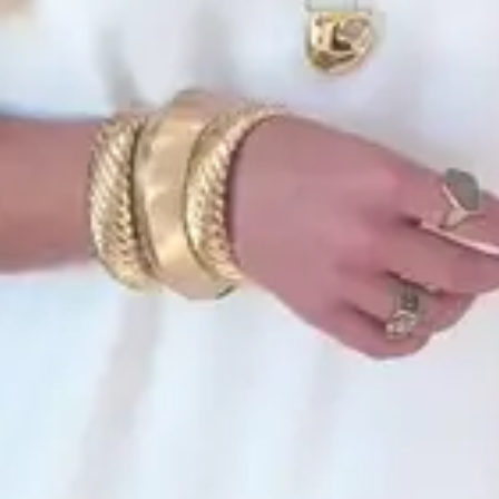
ua medida de busto e sua estatura.
um ato de amor — com você e com sua peça AMÔ.
 confeccionadas com crepe importado 100% poliéster, um tecido leve,
ue especial.
 caimento, o toque e a beleza da sua AMÔ, siga estas orientações:
e lavagem:
 máquina, em ciclo suave, com água fria ou até 30 °C.
e evite alvejantes, cloro, amaciantes e sabões alcalinos, pois eles podem
a e o comportamento das fibras creponadas.
iccione o tecido molhado — apenas aperte suavemente para retirar o
conservação: