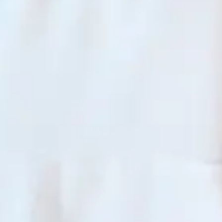
ora.
em local ventilado e na horizontal.
direta ao sol — o calor pode causar encolhimento e rugas permanentes no
r, use ferro em temperatura baixa (até 110 °C) e sempre pelo avesso.
 continuará com o mesmo caimento e brilho de quando chegou até você. 💗
-
Técnicas
Off White
100% poliéster
Crepe Importado