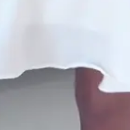
P M G GG
Primavera/Verão
ca grátis (desde que preenchidos os pré-requisitos da nossa
Trocas/Devoluções).
as corridos a partir da entrega realizada pela
a/correios para realizar a solicitação formal de Troca/Devolução.
cilitado: 5%OFF à vista no Pix.
cilitado: parcele em até 10x sem juros no cartão. Parcela mínima
do em até 4x sem juros em compras acima de R$259,80
 em compras a partir de R$299,90.
tida.