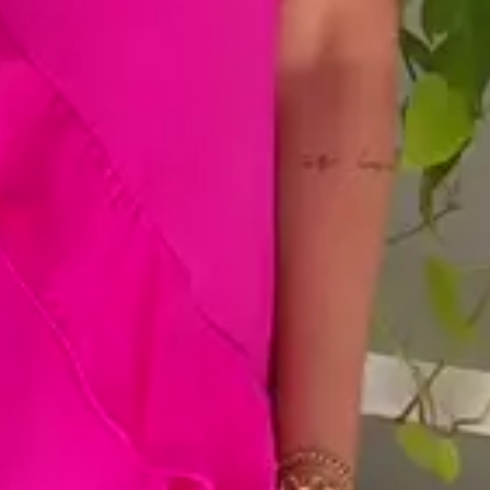
m ato de amor — com você e com sua peça AMÔ.
o confeccionadas com crepe importado 100% poliéster, um tecido leve,
ue especial.
 caimento, o toque e a beleza da sua AMÔ, siga estas orientações:
e lavagem:
 máquina, em ciclo suave, com água fria ou até 30 °C.
 e evite alvejantes, cloro, amaciantes e sabões alcalinos, pois eles podem
a e o comportamento das fibras creponadas.
riccione o tecido molhado — apenas aperte suavemente para retirar o
conservação:
ora.