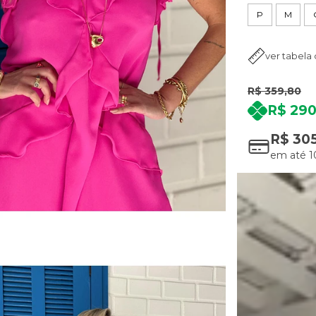
P
M
ver tabela
R$ 359,80
R$ 290
R$ 30
em até
1