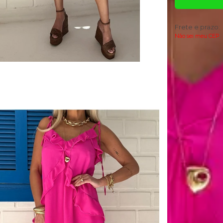
Frete e prazo:
Não sei meu CEP
Descrição
O Vestido Curto 
Com modelagem m
comprimento con
Possui decote e
descendo em dire
Conta com forro i
* Para ser a
medidas incl
escolha são s