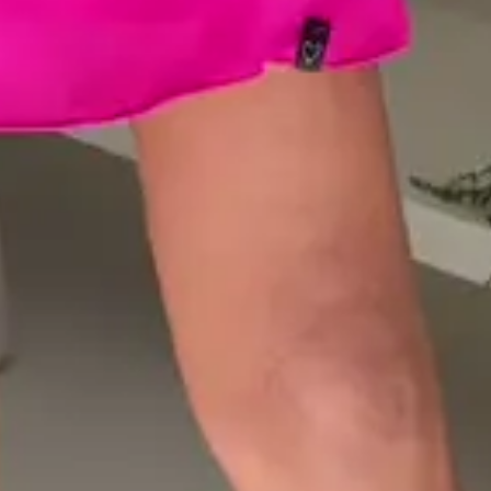
Primavera/Verão
ca grátis (desde que preenchidos os pré-requisitos da nossa
Trocas/Devoluções).
as corridos a partir da entrega realizada pela
a/correios para realizar a solicitação formal de Troca/Devolução.
cilitado: 5%OFF à vista no Pix.
cilitado: parcele em até 10x sem juros no cartão. Parcela mínima
do em até 4x sem juros em compras acima de R$259,80
 em compras a partir de R$299,90.
tida.