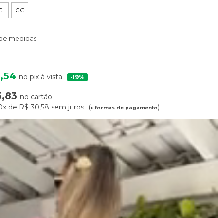
G
GG
 de medidas
,54
no pix à vista
19%
5,83
no cartão
0x
de
R$ 30,58
sem juros
+ formas de pagamento