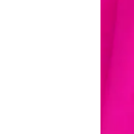
Seque à sombra, 
Evite exposição
poliéster.
🪞 Dica extra:
Se precisar passa
Assim, sua peça
Informações 
Cor
Composição
Tamanho
Tecido