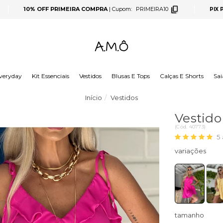
10% OFF PRIMEIRA COMPRA
|
Cupom:
PRIMEIRA10
PIX
veryday
Kit Essenciais
Vestidos
Blusas E Tops
Calças E Shorts
Sai
Início
Vestidos
Vestido
(
Cód.
40773
)
5
tamanho