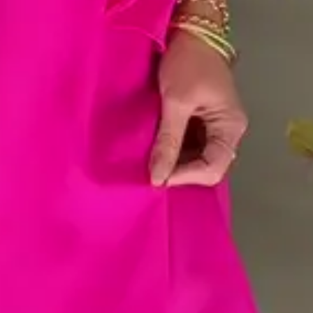
em local ventilado e na horizontal.
 direta ao sol — o calor pode causar encolhimento e rugas permanentes no
r, use ferro em temperatura baixa (até 110 °C) e sempre pelo avesso.
 continuará com o mesmo caimento e brilho de quando chegou até você. 💗
-
Técnicas
Pink
100% poliéster
P M G GG
Crepe Katarina