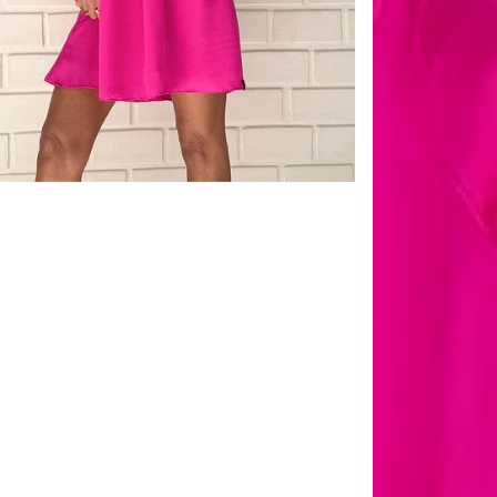
💕 Cuidar é u
Nossas peças sã
delicado e de toq
Para preservar o
🧺 Cuidados d
Lave à mão ou na
Use sabão neutro
alterar a textur
Não torça nem f
excesso de água.
🌤 Secagem e 
Nunca use secad