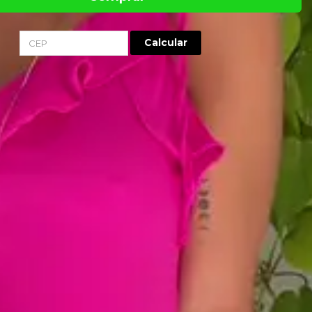
Calcular
-
Alças Flora é confeccionado em Crepe Fluido Katarina (100% Poliéster).
ais soltinha, conta com alças de amarração que possibilitam escolher o
forme desejar.
m V e babados em diagonal que partem da linha do busto até a cintura,
ção às laterais em formato de ´´X´´.
nterno para evitar transparência e elástico de conforto nas costas.
ssertiva na escolha do tamanho da peça: atenção à tabela de
usa em formato de imagem. As medidas mais relevantes para a
ua medida de busto e sua estatura.