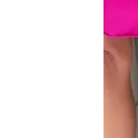
Estação
📦
Primeira tro
Política de 
🖥
Você tem 7 di
transportador
❖ Pagamento fa
💳
Pagamento fa
de R$11.
Pix Parcela
🚚
Frete Grátis
🔒
Compra Garan