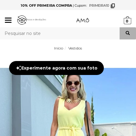
10% OFF PRIMEIRA COMPRA
|
Cupom:
PRIMEIRA10
Mudar
Trocas e devoluções
0
navegação
Busca
Início
Vestidos
Experimente agora com sua foto