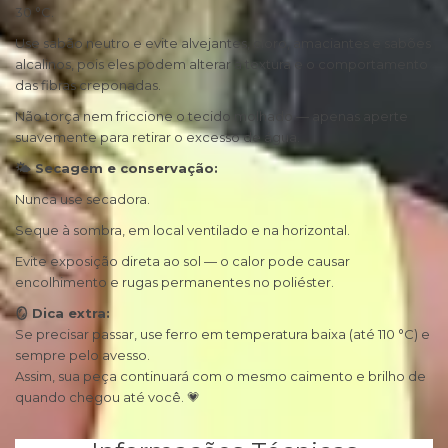
30 °C.
Use sabão neutro e evite alvejantes, cloro, amaciantes e sabões
alcalinos, pois eles podem alterar a textura e o comportamento
das fibras creponadas.
Não torça nem friccione o tecido molhado — apenas aperte
suavemente para retirar o excesso de água.
🌤 Secagem e conservação:
Nunca use secadora.
Seque à sombra, em local ventilado e na horizontal.
Evite exposição direta ao sol — o calor pode causar
encolhimento e rugas permanentes no poliéster.
🪞 Dica extra:
Se precisar passar, use ferro em temperatura baixa (até 110 °C) e
sempre pelo avesso.
Assim, sua peça continuará com o mesmo caimento e brilho de
quando chegou até você. 💗