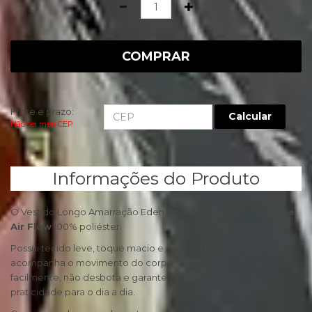
Quantidade
COMPRAR
Frete e prazo:
Calcular
Não sei meu CEP
Informações do Produto
O Vestido Longo Amarração Eden é confeccionado em
Crepe
Air Flow
100% poliéster.
Possui tecido leve, toque macio e caimento fluido, que
acompanha o movimento do corpo sem marcar. Não amassa
facilmente, não desbota e garante conforto térmico e
praticidade para o dia a dia.