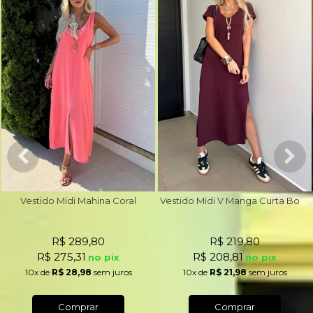
V
estido Midi V Manga Curta Bordô
Vestido Midi Mahina Coral
R$ 289,80
R$ 219,80
R$ 275,31
R$ 208,81
no pix
no pix
10x
de
R$ 28,98
sem juros
10x
de
R$ 21,98
sem juros
Comprar
Comprar