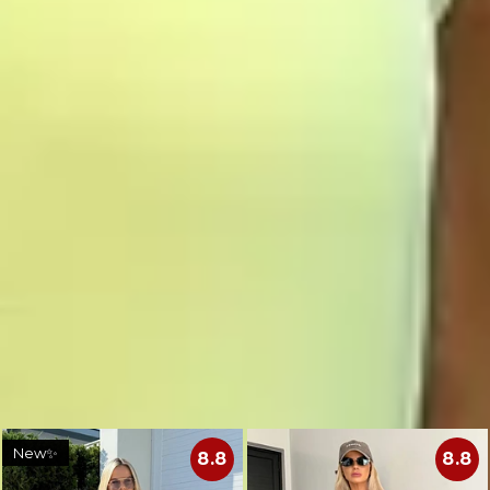
💳
Pagamento facilitado: parcele em até 10x sem juros no
cartão. Parcela mínima de R$11.
Pix Parcelado em até 4x sem juros em compras acima de
R$259,80
🚚
Frete Grátis em compras a partir de R$299,90.
🔒
Compra Garantida.
🇧🇷
Produto nacional: AMÔ Brand.
Você também deve gostar
New✨
8.8
8.8