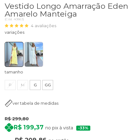
Vestido Longo Amarração Eden
Amarelo Manteiga
(
Cód.
40863
)
4
avaliações
tamanho
P
M
G
GG
ver tabela de medidas
R$ 299,80
R$ 199,37
no pix à vista
33%