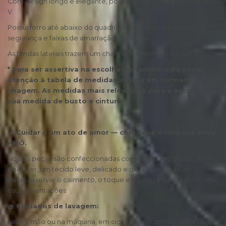
Com design longo e elegante, possui alças largas e decote em
V.
Possui forro até abaixo do quadril para garantir conforto e
segurança e faixas de amarração na cintura.
As fendas laterais trazem um charme e movimento à peça.
* Para ser assertiva na escolha do tamanho da peça:
atenção à tabela de medidas inclusa em formato de
imagem. As medidas mais relevantes para a escolha são
sua medida de busto e cintura. *
💕 Cuidar é um ato de amor — com você e com sua peça
AMÔ.
Nossas peças são confeccionadas com crepe importado 100%
poliéster, um tecido leve, delicado e de toque especial.
Para preservar o caimento, o toque e a beleza da sua AMÔ, siga
estas orientações:
🧺 Cuidados de lavagem:
Lave à mão ou na máquina, em ciclo suave, com água fria ou até