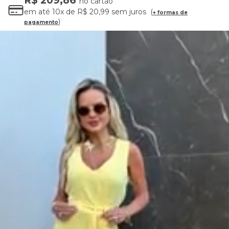
R$ 209,86
no cartão
em até
10x
de
R$ 20,99
sem juros
+ formas de
pagamento