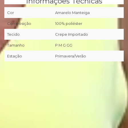
Informações Técnicas
Cor
Amarelo Manteiga
Composição
100% poliéster
Tecido
Crepe Importado
Tamanho
P M G GG
Estação
Primavera/Verão
📦
Primeira troca grátis (desde que preenchidos os pré-
requisitos da nossa Política de Trocas/Devoluções).
🖥
Você tem 7 dias corridos a partir da entrega realizada pela
transportadora/correios para realizar a solicitação formal de
Troca/Devolução.
❖ Pagamento facilitado: 5%OFF à vista no Pix.