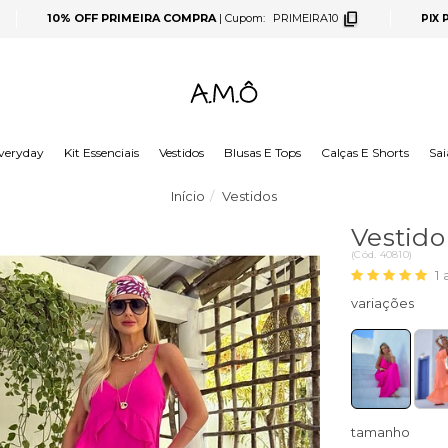
10% OFF PRIMEIRA COMPRA
|
Cupom:
PRIMEIRA10
PIX
veryday
Kit Essenciais
Vestidos
Blusas E Tops
Calças E Shorts
Sai
Início
Vestidos
Vestid
(
Cód.
40810
)
1
tamanho