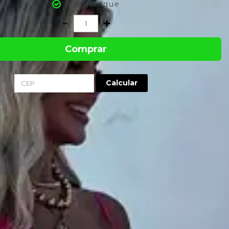
Em Estoque
Comprar
Calcular
-
o Babados Mykonos é confeccionado em crepe Fluido Katarina (100%
go, com decote em V e forro até abaixo do quadril. Possui tecido duplo e
ado godê no busto.
has finas, passante embutido nas costas para amarração e elástico de
a a linha do busto. Conta também com babado em godê abaixo do quadril,