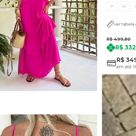
P
M
ver tabela
R$ 499,80
R$ 332
R$ 34
em até
1