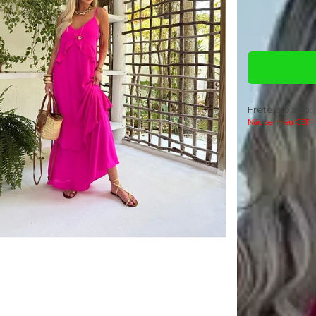
Quantidade
Frete e prazo:
Não sei meu CEP
Descrição
O Vestido Long
Poliéster).
Seu design é lon
recortes em bab
Conta com alcin
conforto em tod