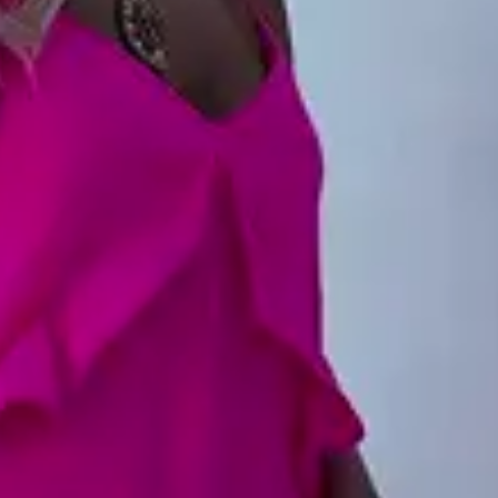
nto à peça.
ssertiva na escolha do tamanho da peça: atenção à tabela de
usa em formato de imagem. As medidas mais relevantes para a
ua medida de busto e quadril.
m ato de amor — com você e com sua peça AMÔ.
 confeccionadas com crepe importado 100% poliéster, um tecido leve,
ue especial.
 caimento, o toque e a beleza da sua AMÔ, siga estas orientações:
e lavagem:
 máquina, em ciclo suave, com água fria ou até 30 °C.
e evite alvejantes, cloro, amaciantes e sabões alcalinos, pois eles podem
a e o comportamento das fibras creponadas.
iccione o tecido molhado — apenas aperte suavemente para retirar o