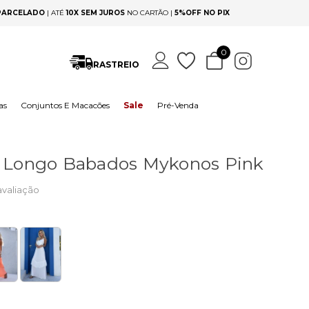
 PARCELADO
|
ATÉ
10X SEM JUROS
NO CARTÃO |
5%OFF NO PIX
0
RASTREIO
as
Conjuntos E Macacões
Sale
Pré-Venda
o Longo Babados Mykonos Pink
avaliação