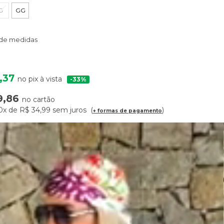
G
GG
 de medidas
,37
no pix à vista
33%
9,86
no cartão
0x
de
R$ 34,99
sem juros
+ formas de pagamento