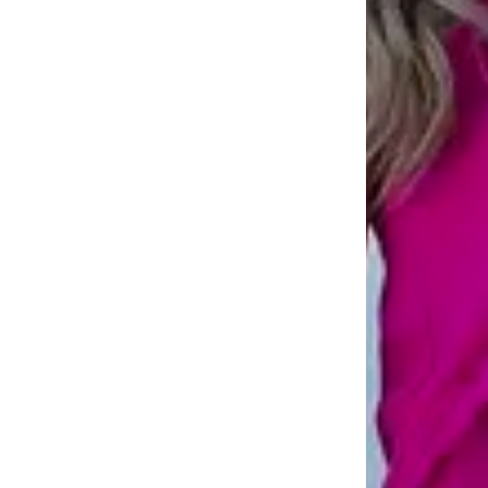
trazendo movime
* Para ser a
medidas incl
escolha são s
💕 Cuidar é u
Nossas peças são
delicado e de toq
Para preservar o
🧺 Cuidados d
Lave à mão ou na
Use sabão neutro 
alterar a textur
Não torça nem fr