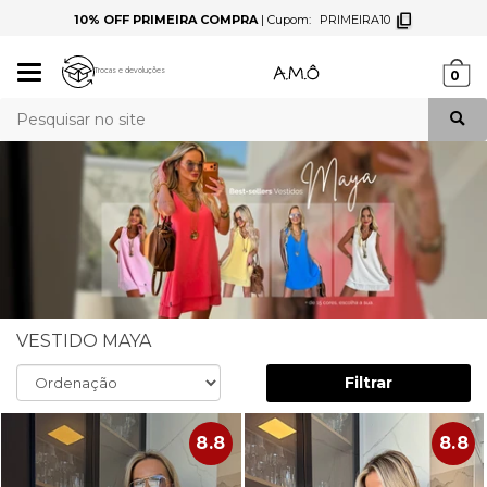
10% OFF PRIMEIRA COMPRA
|
Cupom:
PRIMEIRA10
PI
Mudar
Trocas e devoluções
0
navegação
Busca
VESTIDO MAYA
Filtrar
8.8
8.8