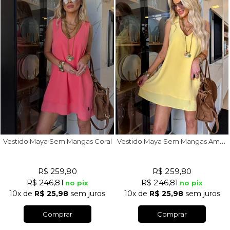
V
estido Maya Sem Mangas Amarelo Manteiga
Vestido Maya Sem Mangas Coral
R$ 259,80
R$ 259,80
R$ 246,81
R$ 246,81
no pix
no pix
10x
de
R$ 25,98
sem juros
10x
de
R$ 25,98
sem juros
Comprar
Comprar