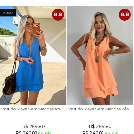
New!
8.8
8.8
V
estido Maya Sem Mangas Azul Royal
V
estido Maya Sem Mangas Pêssego
R$ 259,80
R$ 259,80
R$ 246,81
R$ 246,81
no pix
no pix