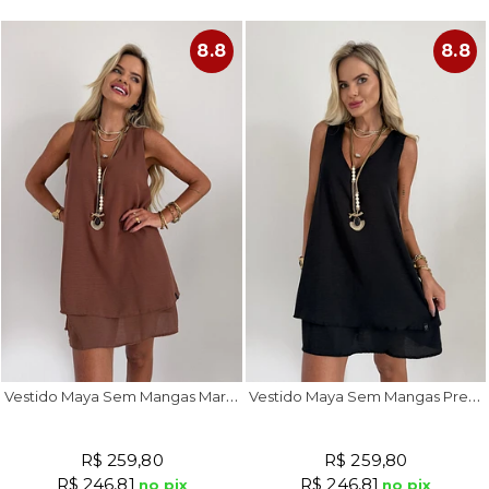
8.8
8.8
V
estido Maya Sem Mangas Marrom
V
estido Maya Sem Mangas Preto
R$ 259,80
R$ 259,80
R$ 246,81
R$ 246,81
no pix
no pix