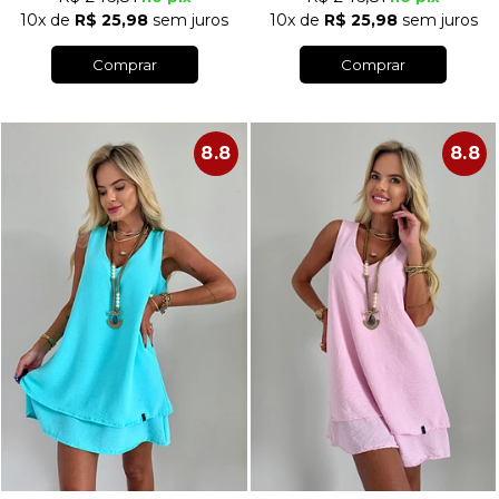
10x
de
R$ 25,98
sem juros
10x
de
R$ 25,98
sem juros
Comprar
Comprar
8.8
8.8