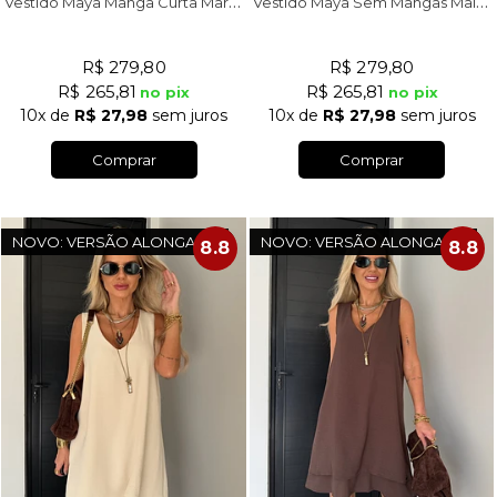
V
estido Maya Manga Curta Marrom
V
estido Maya Sem Mangas Mais Comprido Azul Marinho
R$ 279,80
R$ 279,80
R$ 265,81
R$ 265,81
no pix
no pix
10x
de
R$ 27,98
sem juros
10x
de
R$ 27,98
sem juros
Comprar
Comprar
NOVO: VERSÃO ALONGADA
NOVO: VERSÃO ALONGADA
8.8
8.8