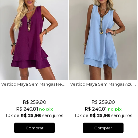
V
estido Maya Sem Mangas New Bordô
V
estido Maya Sem Mangas Azul Claro
R$ 259,80
R$ 259,80
R$ 246,81
R$ 246,81
no pix
no pix
10x
de
R$ 25,98
sem juros
10x
de
R$ 25,98
sem juros
Comprar
Comprar