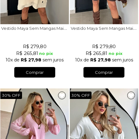
V
estido Maya Sem Mangas Mais Comprido Gelo
V
estido Maya Sem Mangas Mais Comprido Marrom Escuro
R$ 279,80
R$ 279,80
R$ 265,81
R$ 265,81
no pix
no pix
10x
de
R$ 27,98
sem juros
10x
de
R$ 27,98
sem juros
Comprar
Comprar
30%
30%