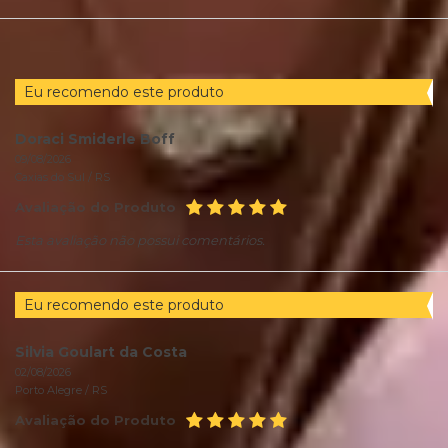
POR
Eu recomendo este produto
Doraci Smiderle Boff
09/08/2026
Caxias do Sul /
RS
Avaliação do Produto
Esta avaliação não possui comentários.
Eu recomendo este produto
Silvia Goulart da Costa
02/08/2026
Porto Alegre /
RS
Avaliação do Produto