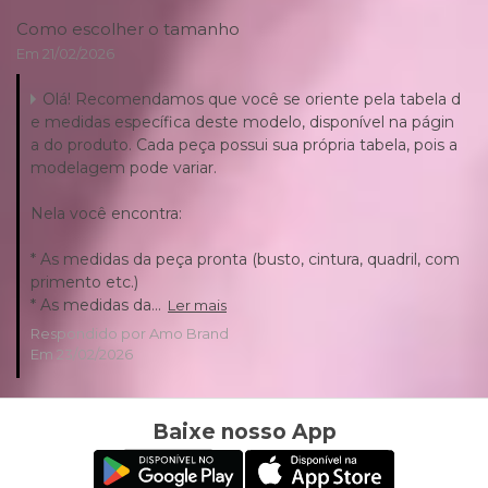
Como escolher o tamanho
Em 21/02/2026
Olá! Recomendamos que você se oriente pela tabela d
e medidas específica deste modelo, disponível na págin
a do produto. Cada peça possui sua própria tabela, pois a
modelagem pode variar.
Nela você encontra:
* As medidas da peça pronta (busto, cintura, quadril, com
primento etc.)
* As medidas da...
Ler mais
Respondido por Amo Brand
Em 23/02/2026
Baixe nosso App