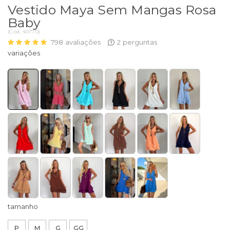
Vestido Maya Sem Mangas Rosa
Baby
(
Cód.
40770
)
798
avaliações
2
perguntas
tamanho
P
M
G
GG