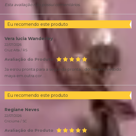
Esta avaliação não possui comentários.
Eu recomendo este produto
Vera lucia Wanderley
22/07/2026
Cruz Alta /
RS
Avaliação do Produto
Ja esrou pronta para a segunda pronta....do mesmo vestido
maya em.outra cor....
Eu recomendo este produto
Regiane Neves
22/07/2026
Criciúma /
SC
Avaliação do Produto