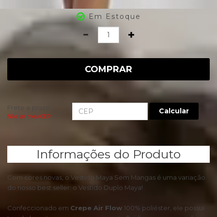
Em Estoque
Quantidade
COMPRAR
Frete e prazo:
Calcular
Não sei meu CEP
Informações do Produto
Com cores novas, o Vestido Maya Sem Mangas é uma variação
do nosso best seller: o Vestido Duplo Maya!
Confeccionado em
Crepe Air Flow
100% poliéster, ele possui