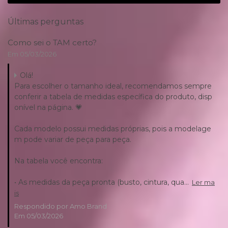
Últimas perguntas
Como sei o TAM certo?
Em 05/03/2026
Olá!
Para escolher o tamanho ideal, recomendamos sempre
conferir a tabela de medidas específica do produto, disp
onível na página. 💗
Cada modelo possui medidas próprias, pois a modelage
m pode variar de peça para peça.
Na tabela você encontra:
• As medidas da peça pronta (busto, cintura, qua...
Ler ma
is
Respondido por Amo Brand
Em 05/03/2026