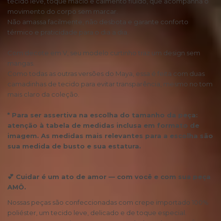
tecido leve, toque macio e caimento fluido, que acompanha o
movimento do corpo sem marcar.
Não amassa facilmente, não desbota e garante conforto
térmico e praticidade para o dia a dia.
Com decote em V, seu modelo curtinho traz um design sem
mangas.
Como todas as outras versões do Maya, essa é feita com duas
camadinhas de tecido para evitar transparência, mesmo no tom
mais claro da coleção.
* Para ser assertiva na escolha do tamanho da peça:
atenção à tabela de medidas inclusa em formato de
imagem. As medidas mais relevantes para a escolha são
sua medida de busto e sua estatura.
💕 Cuidar é um ato de amor — com você e com sua peça
AMÔ.
Nossas peças são confeccionadas com crepe importado 100%
poliéster, um tecido leve, delicado e de toque especial.