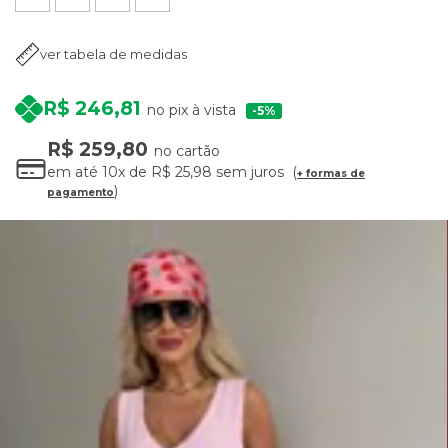
ver tabela de medidas
R$ 246,81
no pix à vista
5%
R$ 259,80
no cartão
em até
10x
de
R$ 25,98
sem juros
+ formas de
pagamento