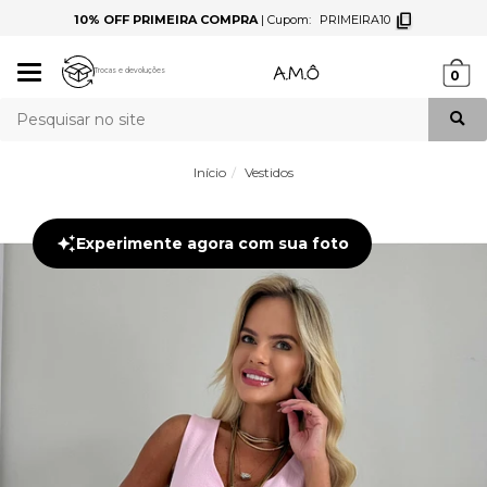
|
Cupom:
PRIMEIRA10
PIX PARCELADO
|
ATÉ
10X SEM JUROS
NO
Mudar
Trocas e devoluções
0
navegação
Busca
Início
Vestidos
Experimente agora com sua foto