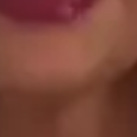
transportadora/correios para realizar a solicitação formal de
Troca/Devolução.
❖ Pagamento facilitado: 5%OFF à vista no Pix.
💳
Pagamento facilitado: parcele em até 10x sem juros no
cartão. Parcela mínima de R$11.
Pix Parcelado em até 4x sem juros em compras acima de
R$259,80
🚚
Frete Grátis em compras a partir de R$299,90.
🔒
Compra Garantida.
🇧🇷
Produto nacional: AMÔ Brand.
Você também deve gostar