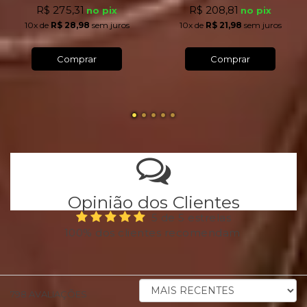
R$ 275,31
R$ 208,81
no pix
no pix
10x
de
R$ 28,98
sem juros
10x
de
R$ 21,98
sem juros
Comprar
Comprar
Opinião dos Clientes
5 de 5 estrelas
100% dos clientes recomendam
ORDENAR
798
AVALIAÇÕES
AVALIAÇÕES