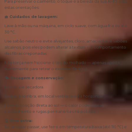
Para preservar o caimento, o toque e a beleza da sua AMÔ, siga
estas orientações:
🧺 Cuidados de lavagem:
Lave à mão ou na máquina, em ciclo suave, com água fria ou até
30 °C.
Use sabão neutro e evite alvejantes, cloro, amaciantes e sabões
alcalinos, pois eles podem alterar a textura e o comportamento
das fibras creponadas.
Não torça nem friccione o tecido molhado — apenas aperte
suavemente para retirar o excesso de água.
🌤 Secagem e conservação:
Nunca use secadora.
Seque à sombra, em local ventilado e na horizontal.
Evite exposição direta ao sol — o calor pode causar
encolhimento e rugas permanentes no poliéster.
🪞 Dica extra:
Se precisar passar, use ferro em temperatura baixa (até 110 °C) e