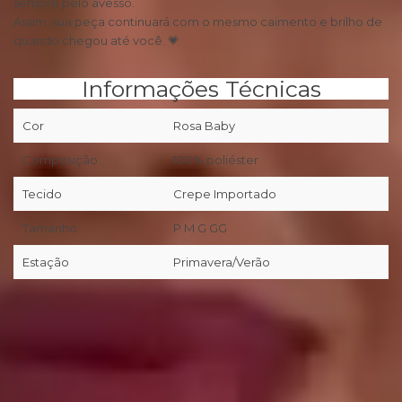
sempre pelo avesso.
Assim, sua peça continuará com o mesmo caimento e brilho de
quando chegou até você. 💗
Informações Técnicas
Cor
Rosa Baby
Composição
100% poliéster
Tecido
Crepe Importado
Tamanho
P M G GG
Estação
Primavera/Verão
📦
Primeira troca grátis (desde que preenchidos os pré-
requisitos da nossa Política de Trocas/Devoluções).
🖥
Você tem 7 dias corridos a partir da entrega realizada pela