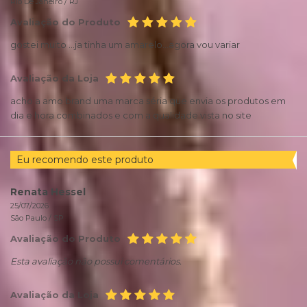
Rio De Janeiro /
RJ
Avaliação do Produto
gostei muito ...ja tinha um amarelo...agora vou variar
Avaliação da Loja
acho a amo brand uma marca séria que envia os produtos em
dia e hora combinados e com a qualidade vista no site
Eu recomendo este produto
Renata Hessel
25/07/2026
São Paulo /
SP
Avaliação do Produto
Esta avaliação não possui comentários.
Avaliação da Loja