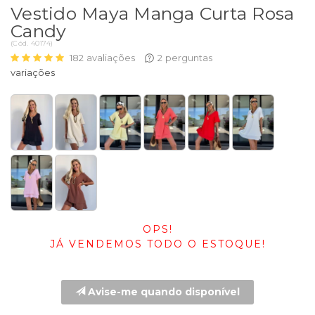
Vestido Maya Manga Curta Rosa
Candy
(
Cód.
40174
)
182
avaliações
2
perguntas
OPS!
JÁ VENDEMOS TODO O ESTOQUE!
Avise-me quando disponível