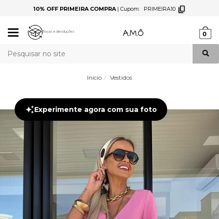
10% OFF PRIMEIRA COMPRA
|
Cupom:
PRIMEIRA10
Mudar
Trocas e devoluções
0
navegação
Busca
Início
Vestidos
Experimente agora com sua foto