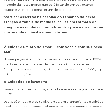
modelo da nossa marca que está faltando em seu guarda-
roupas e valendo à pena ter um de cada cor!
*Para ser assertiva na escolha do tamanho da peça:
atenção à tabela de medidas inclusa em formato de
imagem. As medidas mais relevantes para a escolha são
sua medida de busto e sua estatura.
💕 Cuidar é um ato de amor — com você e com sua peça
AMÔ.
Nossas peças são confeccionadas com crepe importado 100%
poliéster, um tecido leve, delicado e de toque especial.
Para preservar o caimento, o toque e a beleza da sua AMÔ, siga
estas orientações:
🧺 Cuidados de lavagem:
Lave à mão ou na máquina, em ciclo suave, com água fria ou até
30 °C.
Use sabão neutro e evite alvejantes, cloro, amaciantes e sabões
alcalinos, pois eles podem alterar a textura e o comportamento