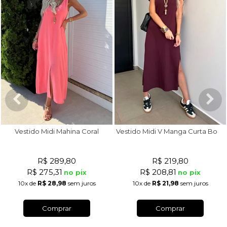
V
estido Midi V Manga Curta Bordô
Vestido Midi Mahina Coral
R$ 289,80
R$ 219,80
R$ 275,31
R$ 208,81
no pix
no pix
10x
de
R$ 28,98
sem juros
10x
de
R$ 21,98
sem juros
Comprar
Comprar