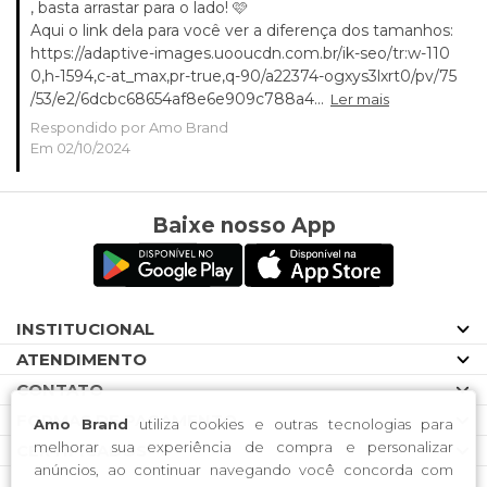
, basta arrastar para o lado! 🩷
Aqui o link dela para você ver a diferença dos tamanhos:
https://adaptive-images.uooucdn.com.br/ik-seo/tr:w-110
0,h-1594,c-at_max,pr-true,q-90/a22374-ogxys3lxrt0/pv/75
/53/e2/6dcbc68654af8e6e909c788a4...
Ler mais
Respondido por Amo Brand
Em 02/10/2024
Baixe nosso App
INSTITUCIONAL
ATENDIMENTO
CONTATO
FORMAS DE PAGAMENTO
Amo Brand
utiliza cookies e outras tecnologias para
melhorar sua experiência de compra e personalizar
CERTIFICADOS
anúncios, ao continuar navegando você concorda com