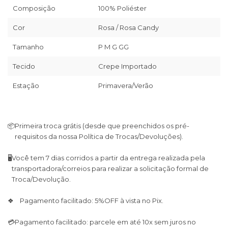
Composição
100% Poliéster
Cor
Rosa / Rosa Candy
Tamanho
P M G GG
Tecido
Crepe Importado
Estação
Primavera/Verão
📦
Primeira troca grátis (desde que preenchidos os pré-
requisitos da nossa Política de Trocas/Devoluções).
🖥
Você tem 7 dias corridos a partir da entrega realizada pela
transportadora/correios para realizar a solicitação formal de
Troca/Devolução.
❖ Pagamento facilitado: 5%OFF à vista no Pix.
💳
Pagamento facilitado: parcele em até 10x sem juros no