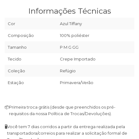
Informações Técnicas
Cor
Azul Tiffany
Composição
100% poliéster
Tamanho
P M G GG
Tecido
Crepe Importado
Coleção
Refúgio
Estação
Primavera/Verão
📦
Primeira troca grátis (desde que preenchidos os pré-
requisitos da nossa Política de Trocas/Devoluções).
🖥
Você tem 7 dias corridos a partir da entrega realizada pela
transportadora/correios para realizar a solicitação formal de