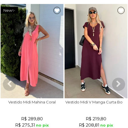
New✨
V
estido Midi V Manga Curta Bordô
Vestido Midi Mahina Coral
R$ 289,80
R$ 219,80
R$ 275,31
R$ 208,81
no pix
no pix