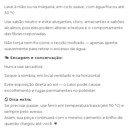
Lave à mão ou na máquina, em ciclo suave, com água fria ou até
30 °C.
Use sabão neutro e evite alvejantes, cloro, amaciantes e sabões
alcalinos, pois eles podem alterar a textura e o comportamento
das fibras creponadas.
Não torça nem friccione o tecido molhado — apenas aperte
suavemente para retirar o excesso de água.
🌤 Secagem e conservação:
Nunca use secadora.
Seque à sombra, em local ventilado e na horizontal.
Evite exposição direta ao sol — o calor pode causar
encolhimento e rugas permanentes no poliéster.
🪞 Dica extra:
Se precisar passar, use ferro em temperatura baixa (até 110 °C) e
sempre pelo avesso.
Assim, sua peça continuará com o mesmo caimento e brilho de
quando chegou até você. 💗