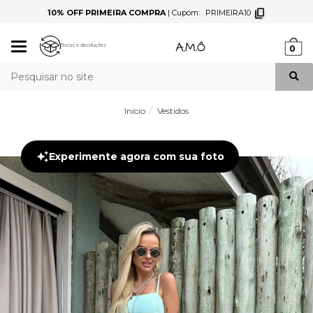
10% OFF PRIMEIRA COMPRA
|
Cupom:
PRIMEIRA10
Mudar
Trocas e devoluções
0
navegação
Busca
Início
Vestidos
Experimente agora com sua foto