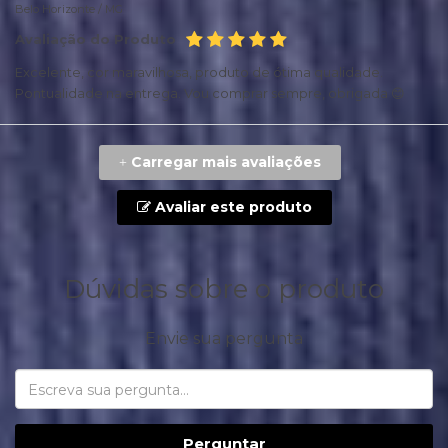
Belo Horizonte /
MG
Avaliação do Produto
Excelente, cor maravilhosa, produto de ótima qualidade.
Pontualidade na entrega. Vou comprar sempre, obrigada 😊
Carregar mais avaliações
+
Avaliar este produto
Dúvidas sobre o produto
Envie sua pergunta
Perguntar