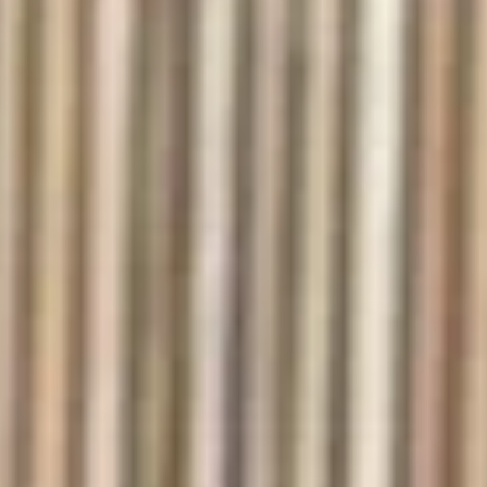
📦
Primeira troca grátis (desde que preenchidos os pré-
requisitos da nossa Política de Trocas/Devoluções).
🖥
Você tem 7 dias corridos a partir da entrega realizada pela
transportadora/correios para realizar a solicitação formal de
Troca/Devolução.
❖ Pagamento facilitado: 5%OFF à vista no Pix.
💳
Pagamento facilitado: parcele em até 10x sem juros no
cartão. Parcela mínima de R$11.
Pix Parcelado em até 4x sem juros em compras acima de
R$259,80
🚚
Frete Grátis em compras a partir de R$299,90.
🔒
Compra Garantida.