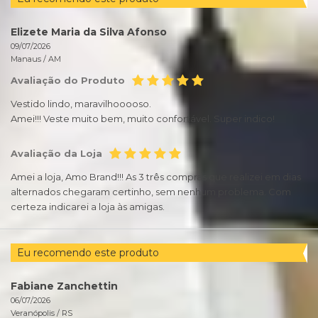
Elizete Maria da Silva Afonso
09/07/2026
Manaus /
AM
Avaliação do Produto
Vestido lindo, maravilhooooso.
Amei!!! Veste muito bem, muito confortável. Super indico!
Avaliação da Loja
Amei a loja, Amo Brand!!! As 3 três compras que realizei em dias
alternados chegaram certinho, sem nenhum problema. Com
certeza indicarei a loja às amigas.
Eu recomendo este produto
Fabiane Zanchettin
06/07/2026
Veranópolis /
RS