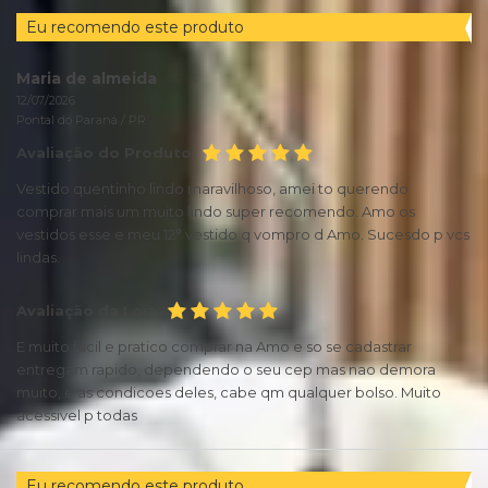
Eu recomendo este produto
Maria de almeida
12/07/2026
Pontal do Paraná /
PR
Avaliação do Produto
Vestido quentinho lindo maravilhoso, amei to querendo
comprar mais um muito lindo super recomendo. Amo os
vestidos esse e meu 12° vestido q vompro d Amo. Sucesdo p vcs
lindas.
Avaliação da Loja
E muito facil e pratico comprar na Amo e so se cadastrar
entregam rapido, dependendo o seu cep mas nao demora
muito, e as condicoes deles, cabe qm qualquer bolso. Muito
acessivel p todas
Eu recomendo este produto