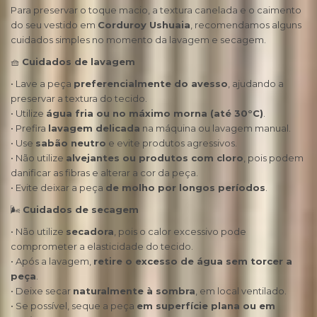
Para preservar o toque macio, a textura canelada e o caimento
do seu vestido em
Corduroy Ushuaia
, recomendamos alguns
cuidados simples no momento da lavagem e secagem.
🧺
Cuidados de lavagem
• Lave a peça
preferencialmente do avesso
, ajudando a
preservar a textura do tecido.
• Utilize
água fria ou no máximo morna (até 30°C)
.
• Prefira
lavagem delicada
na máquina ou lavagem manual.
• Use
sabão neutro
e evite produtos agressivos.
• Não utilize
alvejantes ou produtos com cloro
, pois podem
danificar as fibras e alterar a cor da peça.
• Evite deixar a peça
de molho por longos períodos
.
🌬
Cuidados de secagem
• Não utilize
secadora
, pois o calor excessivo pode
comprometer a elasticidade do tecido.
• Após a lavagem,
retire o excesso de água sem torcer a
peça
.
• Deixe secar
naturalmente à sombra
, em local ventilado.
• Se possível, seque a peça
em superfície plana ou em