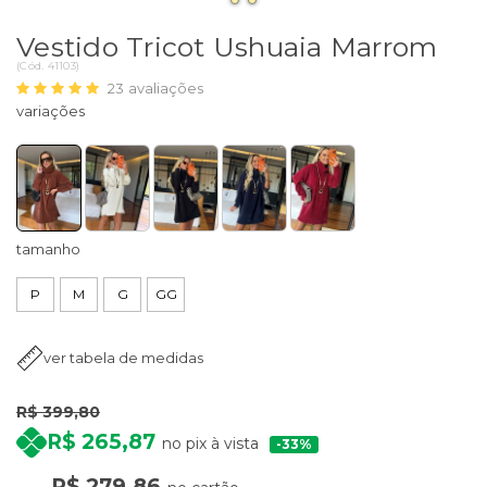
Vestido Tricot Ushuaia Marrom
(
Cód.
41103
)
23
avaliações
tamanho
P
M
G
GG
ver tabela de medidas
R$ 399,80
R$ 265,87
no pix à vista
33%
R$ 279,86