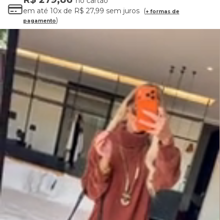
no cartão
em até
10x
de
R$ 27,99
sem juros
+ formas de
pagamento