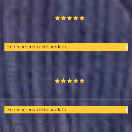
28/06/2026
Belo Horizonte /
MG
Avaliação do Produto
Esta avaliação não possui comentários.
Eu recomendo este produto
Ivania cruz
27/06/2026
São Roque /
SP
Avaliação do Produto
Maravilhoso , perfeito
Eu recomendo este produto
Dalma Lucia Silva Esquifini
16/06/2026