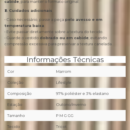
cabide
, para manter o formato original.
🧵
Cuidados adicionais
• Caso necessário, passe a peça
pelo avesso e em
temperatura baixa
.
• Evite passar diretamente sobre a textura do tecido.
• Guarde o vestido
dobrado ou em cabide
, evitando
compressão excessiva para preservar a textura canelada.
Informações Técnicas
Cor
Marrom
Coleção
Lifestyle
Composição
97% poliéster e 3% elastano
Estação
Outono/Inverno
Tamanho
P M G GG
Tecido
Tricot