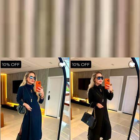
🇧🇷
Produto nacional: AMÔ Brand.
Você também deve gostar
10%
10%