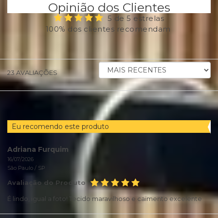
Opinião dos Clientes
5 de 5 estrelas
100% dos clientes recomendam
ORDENAR
23
AVALIAÇÕES
AVALIAÇÕES
POR
Eu recomendo este produto
Adriana Furquim
16/07/2026
São Paulo /
SP
Avaliação do Produto
É lindo, igual a foto! Tecido maravilhoso e caimento excelente