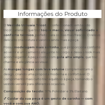
Informações do Produto
O
Vestido Ushuaia Tricot
é confeccionado em tecido
tricot canelado que traz
toque macio, visual sofisticado e
conforto térmico
, perfeito para os dias mais frescos. O relevo
delicado cria textura e valoriza ainda mais a peça.
Possui
modelagem mais soltinha
, que proporciona conforto
ao vestir e um caimento elegante no corpo e deixa o look mais
aconchegante. A peça conta com
gola alta ampla
, que traz
charme e elegância ao visual.
As
mangas longas com leve volume
complementam o
design, criando uma proposta moderna e confortável. O
comprimento mais curto traz equilíbrio à peça, tornando o
vestido versátil para diferentes ocasiões.
Composição do tecido:
97% Poliéster e 3% Elastano.
💕
Cuidar da sua peça é um gesto de carinho — com
você e com sua AMÔ.