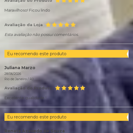
Avaliação do Produto
Maravilhoso! Ficou lindo
Avaliação da Loja
Esta avaliação não possui comentários.
Eu recomendo este produto
Juliana Marzo
28/06/2026
Rio de Janeiro /
RJ
Avaliação do Produto
Excelente qualidade !
Eu recomendo este produto
Renata Azevedo de Souza