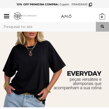
10% OFF PRIMEIRA COMPRA
|
Cupom:
PRIMEIRA10
Mudar
Trocas e devoluções
0
navegação
Busca