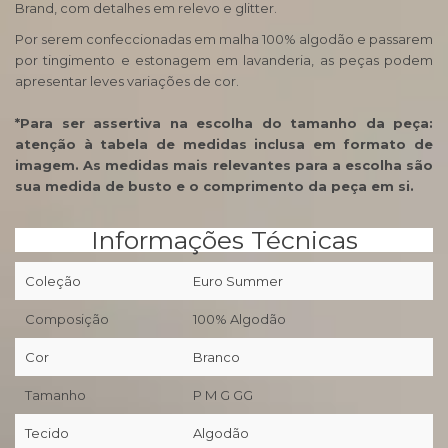
Brand, com detalhes em relevo e glitter.
Por serem confeccionadas em malha 100% algodão e passarem
por tingimento e estonagem em lavanderia, as peças podem
apresentar leves variações de cor.
*Para ser assertiva na escolha do tamanho da peça:
atenção à tabela de medidas inclusa em formato de
imagem. As medidas mais relevantes para a escolha são
sua medida de busto e o comprimento da peça em si.
Informações Técnicas
Coleção
Euro Summer
Composição
100% Algodão
Cor
Branco
Tamanho
P M G GG
Tecido
Algodão