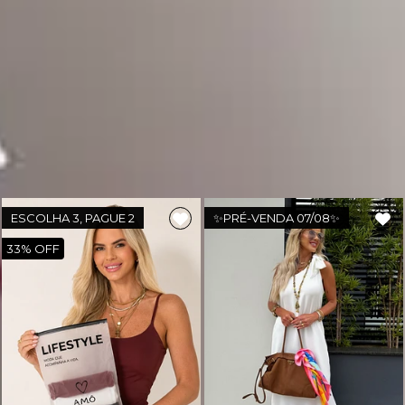
🔒
Compra Garantida.
🇧🇷
Produto nacional: AMÔ Brand.
Você também deve gostar
ESCOLHA 3, PAGUE 2
✨PRÉ-VENDA 07/08✨
33%