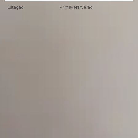
Estação
Primavera/Verão
📦
Primeira troca grátis (desde que preenchidos os pré-
requisitos da nossa Política de Trocas/Devoluções).
🖥
Você tem 7 dias corridos a partir da entrega realizada pela
transportadora/correios para realizar a solicitação formal de
Troca/Devolução.
❖ Pagamento facilitado: 5%OFF à vista no Pix.
💳
Pagamento facilitado: parcele em até 10x sem juros no
cartão. Parcela mínima de R$11.
Pix Parcelado em até 4x sem juros em compras acima de
R$259,80
🚚
Frete Grátis em compras a partir de R$299,90.