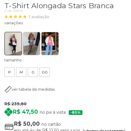
T-Shirt Alongada Stars Branca
(
Cód.
40204
)
1
avaliação
tamanho
P
M
G
GG
ver tabela de medidas
R$ 239,80
R$ 47,50
no pix à vista
80%
R$ 50,00
no cartão
em até
4x
de
R$ 12,50
sem juros
+ formas de pagamento