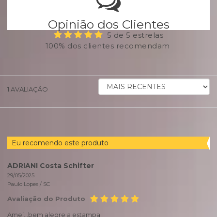
Opinião dos Clientes
5 de 5 estrelas
100% dos clientes recomendam
ORDENAR
1
AVALIAÇÃO
AVALIAÇÕES
POR
Eu recomendo este produto
ADRIANI Costa Schifter
29/05/2025
Paulo Lopes /
SC
Avaliação do Produto
Amei...bem alegre a estampa