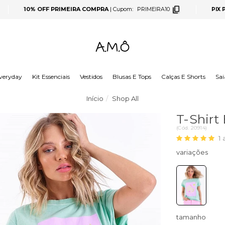
10% OFF PRIMEIRA COMPRA
|
Cupom:
PRIMEIRA10
PIX
veryday
Kit Essenciais
Vestidos
Blusas E Tops
Calças E Shorts
Sai
Início
Shop All
T-Shirt
(
Cód.
20914
)
1
tamanho