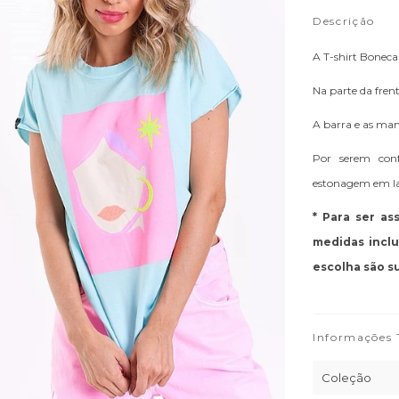
Descrição
A T-shirt Bonec
Na parte da fren
A barra e as mang
Por serem con
estonagem em lav
* Para ser a
medidas incl
escolha são s
Informações 
Coleção