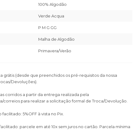
100% Algodão
Verde Acqua
P M G GG
Malha de Algodão
Primavera/Verão
ca grátis (desde que preenchidos os pré-requisitos da nossa
Trocas/Devoluções).
as corridos a partir da entrega realizada pela
a/correios para realizar a solicitação formal de Troca/Devolução.
cilitado: 5%OFF à vista no Pix.
cilitado: parcele em até 10x sem juros no cartão. Parcela mínima