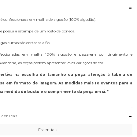
-
a é confeccionada em malha de algodão (100% algodão).
te possui a estampa de um rosto de boneca.
as curtas são cortadas a fio.
feccionadas em malha 100% algodão e passarem por tingimento e
anderia, as peças podem apresentar leves variações de cor.
ssertiva na escolha do tamanho da peça: atenção à tabela de
usa em formato de imagem. As medidas mais relevantes para a
ua medida de busto e o comprimento da peça em si. *
-
Técnicas
Essentials