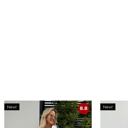
New!
New!
8.8