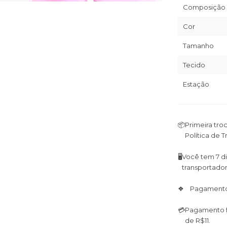
Composição
Cor
Tamanho
Tecido
Estação
📦
Primeira tro
Política de 
🖥
Você tem 7 di
transportador
❖ Pagamento fa
💳
Pagamento fa
de R$11.