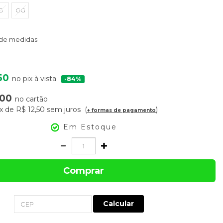
G
GG
 de medidas
50
no pix à vista
84%
,00
no cartão
x
de
R$ 12,50
sem juros
+ formas de pagamento
Em Estoque
Comprar
Calcular