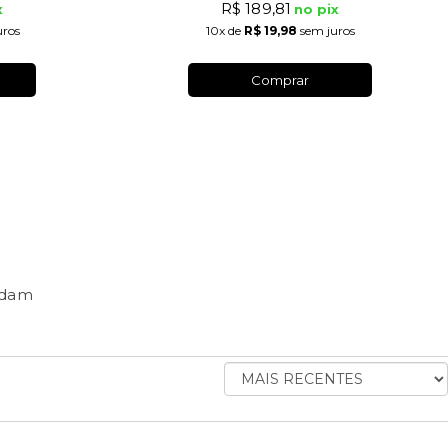
R$ 189,81
x
no pix
uros
10x
de
R$ 19,98
sem juros
Comprar
ndam
ORDENAR
AVALIAÇÕES
POR