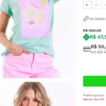
P
M
ver tabela
R$ 300,00
R$ 47,
R$ 50
em até
4
Quantidade
Frete e prazo:
Não sei meu CEP