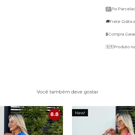
Pix Parcela
🚚
Frete Grátis
🔒
Compra Garan
🇧🇷
Produto na
Você também deve gostar
New!
8.8