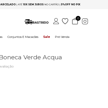
 PARCELADO
|
ATÉ
10X SEM JUROS
NO CARTÃO |
5%OFF NO PIX
0
RASTREIO
as
Conjuntos E Macacões
Sale
Pré-Venda
 Boneca Verde Acqua
avaliação