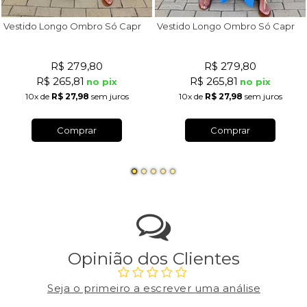
V
estido Longo Ombro Só Capri Off White
V
estido Longo Ombro Só Capri Azul Royal
R$ 279,80
R$ 279,80
R$ 265,81
R$ 265,81
no pix
no pix
10x
de
R$ 27,98
sem juros
10x
de
R$ 27,98
sem juros
Comprar
Comprar
Opinião dos Clientes
Seja o primeiro a escrever uma análise