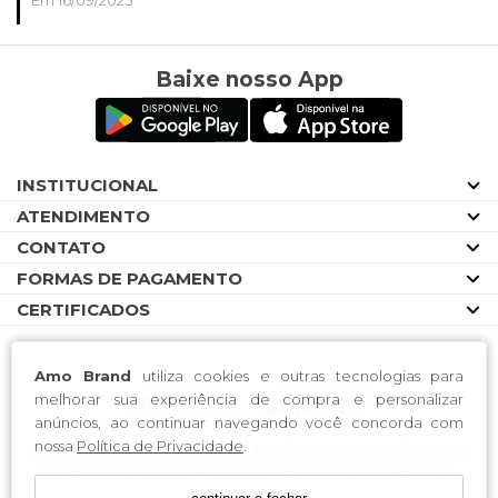
Em 16/09/2025
Baixe nosso App
INSTITUCIONAL
ATENDIMENTO
CONTATO
FORMAS DE PAGAMENTO
CERTIFICADOS
Amo Brand
utiliza cookies e outras tecnologias para
melhorar sua experiência de compra e personalizar
anúncios, ao continuar navegando você concorda com
nossa
Política de Privacidade
.
A M O BRAND CONFECCOES LTDA / CNPJ: 37.658.111/0001-08
Endereço: RODOVIA BR 470 Número 7777 Complemento
GALPAO 01 CEP 89163-300 Bairro CANTA GALO Município RIO