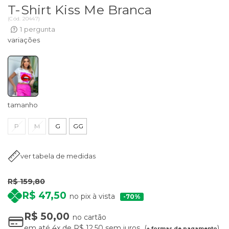
T-Shirt Kiss Me Branca
(
Cód.
20447
)
1
pergunta
tamanho
P
M
G
GG
ver tabela de medidas
R$ 159,80
R$ 47,50
no pix à vista
70%
R$ 50,00
no cartão
em até
4x
de
R$ 12,50
sem juros
+ formas de pagamento