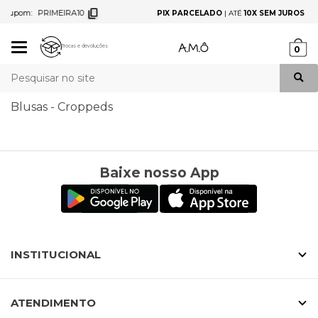
PRIMEIRA10
PIX PARCELADO
|
ATÉ
10X SEM JUROS
NO CARTÃO |
Mudar
Trocas e devoluções
0
navegação
Busca
Blusas - Croppeds
Baixe nosso App
INSTITUCIONAL
ATENDIMENTO