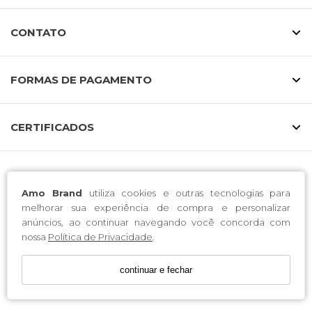
CONTATO
FORMAS DE PAGAMENTO
CERTIFICADOS
Amo Brand
utiliza cookies e outras tecnologias para
melhorar sua experiência de compra e personalizar
anúncios, ao continuar navegando você concorda com
A M O BRAND CONFECCOES LTDA / CNPJ: 37.658.111/0001-08
nossa
Política de Privacidade
.
Endereço: RODOVIA BR 470 Número 7777 Complemento
GALPAO 01 CEP 89163-300 Bairro CANTA GALO Município RIO
continuar e fechar
DO SUL UF SC