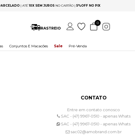
 PARCELADO
|
ATÉ
10X SEM JUROS
NO CARTÃO |
5%OFF NO PIX
0
RASTREIO
as
Conjuntos E Macacões
Sale
Pré-Venda
CONTATO
Entre em contato conosco
SAC - (47) 9967-0510 - apenas Whats
SAC - (47) 9967-0510 - apenas Whats
sac02@amobrand.com.br