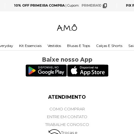
10% OFF PRIMEIRA COMPRA
|
Cupom:
PRIMEIRA10
PIX
veryday
Kit Essenciais
Vestidos
Blusas E Tops
Calças E Shorts
Sai
Baixe nosso App
ATENDIMENTO
COMO COMPRAR
ENTRE EM CONTATO
TRABALHE CONOSCO
Trocas e