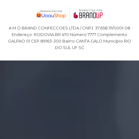
A M O BRAND CONFECCOES LTDA / CNPJ: 37.658.111/0001-08
Endereço: RODOVIA BR 470 Número 7777 Complemento
GALPAO 01 CEP 89163-300 Bairro CANTA GALO Município RIO
DO SUL UF SC