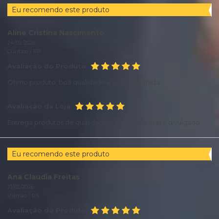
Eu recomendo este produto
Aline Cristina Nascimento
24/02/2026
Curitiba /
PR
Avaliação do Produto
Ótimo produto, boa qualidade e entrega rápida.
Avaliação da Loja
Entrega produtos de qualidade e dentro do prazo divulgado.
Eu recomendo este produto
Ana Claudia Freitas
21/02/2026
Viamão /
RS
Avaliação do Produto