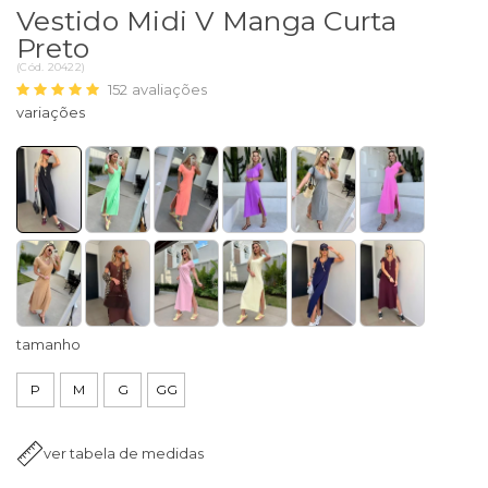
Vestido Midi V Manga Curta
Preto
(
Cód.
20422
)
152
avaliações
tamanho
P
M
G
GG
ver tabela de medidas