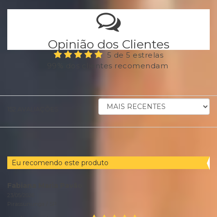
Opinião dos Clientes
5 de 5 estrelas
99% dos clientes recomendam
ORDENAR
152
AVALIAÇÕES
AVALIAÇÕES
POR
Eu recomendo este produto
Fabiana Maria Pavão
23/05/2026
Pirassununga /
SP