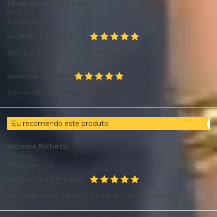
Elisangela Cinara Melo
20/03/2026
Bombinhas /
SC
Avaliação do Produto
Esta avaliação não possui comentários.
Avaliação da Loja
Esta avaliação não possui comentários.
Eu recomendo este produto
Iracema Richetti
05/03/2026
SÃo Leopoldo /
RS
Avaliação do Produto
Show ,um arraso,comprei mais dois, são maravilhosos.