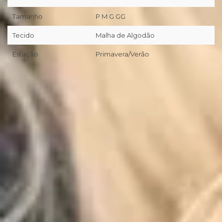
Tamanho
P M G GG
Tecido
Malha de Algodão
Estação
Primavera/Verão
📦
Primeira troca grátis (desde que preenchidos os pré-
requisitos da nossa Política de Trocas/Devoluções).
🖥
Você tem 7 dias corridos a partir da entrega realizada pela
transportadora/correios para realizar a solicitação formal de
Troca/Devolução.
❖ Pagamento facilitado: 5%OFF à vista no Pix.
💳
Pagamento facilitado: parcele em até 10x sem juros no
cartão. Parcela mínima de R$11.
Pix Parcelado em até 4x sem juros em compras acima de