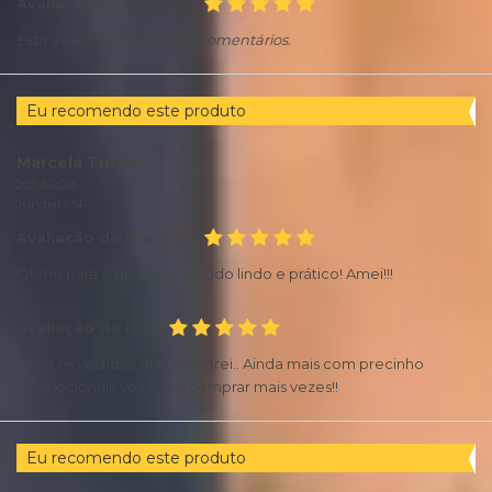
Avaliação do Produto
Esta avaliação não possui comentários.
Eu recomendo este produto
Marcela Turrini
20/05/2026
Jundiaí /
SP
Avaliação do Produto
Ótimo para o dia a dia. Vestido lindo e prático! Amei!!!
Avaliação da Loja
Amei os vestidos que comprei.. Ainda mais com precinho
promocional!! Voltarei a comprar mais vezes!!
Eu recomendo este produto