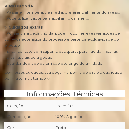
🔥
Passadoria
• Passar em temperatura média, preferencialmente do avesso
• Pode utilizar vapor para auxiliar no caimento
✨
Cuidados extras
• Por ser uma peça tingida, podem ocorrer leves variações de
cor — característica do processo e parte da exclusividade do
produto
• Evitar contato com superfícies ásperas para não danificar as
fibras naturais do algodão
• Guardar dobrado ou em cabide, longe de umidade
Com esses cuidados, sua peça mantém a beleza e a qualidade
por muito mais tempo ✨
Informações Técnicas
Coleção
Essentials
Composição
100% Algodão
Cor
Preto