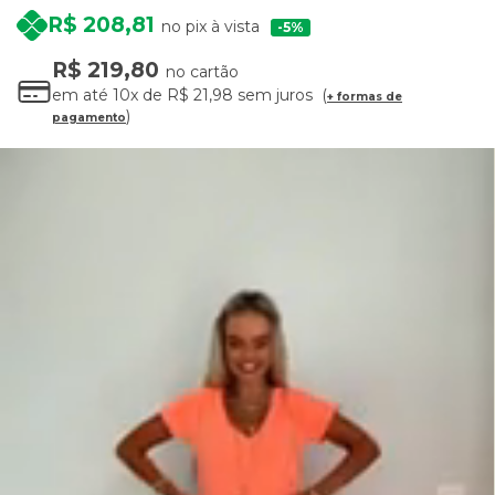
R$ 208,81
no pix à vista
5%
R$ 219,80
no cartão
em até
10x
de
R$ 21,98
sem juros
+ formas de
pagamento