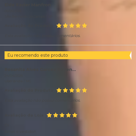
Eide Xavier Manfron
05/05/2026
SÃo Bernardo Do Campo /
SP
Avaliação do Produto
Esta avaliação não possui comentários.
Eu recomendo este produto
Rosanita Alves Garcez Rezende Rezende
24/04/2026
Uberlândia /
MG
Avaliação do Produto
Esta avaliação não possui comentários.
Avaliação da Loja
Oi
Amei o vestido!!