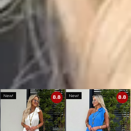
R$259,80
🚚
Frete Grátis em compras a partir de R$299,90.
🔒
Compra Garantida.
🇧🇷
Produto nacional: AMÔ Brand.
Você também deve gostar
New!
New!
8.8
8.8