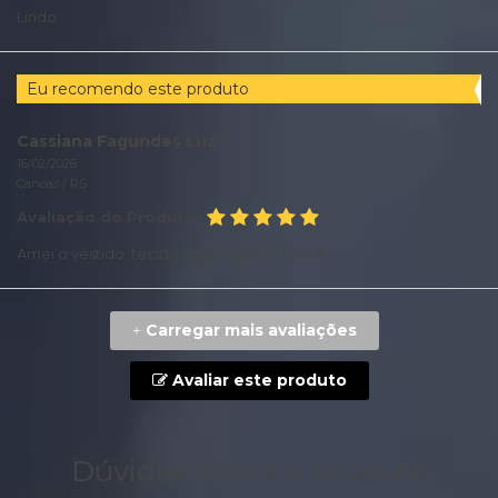
Lindo
Eu recomendo este produto
Cassiana Fagundes Luz
16/02/2026
Canoas /
RS
Avaliação do Produto
Amei o vestido, tecido super confortável 🤎
Carregar mais avaliações
+
Avaliar este produto
Dúvidas sobre o produto