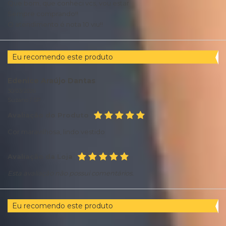
Que bom, que conheci vcs, vou estar
Sempre comprando!!
O atendimento é nota 10 viu!!
Eu recomendo este produto
Edenice Araújo Dantas
30/03/2026
Suzano /
SP
Avaliação do Produto
Cor maravilhosa, lindo vestido
Avaliação da Loja
Esta avaliação não possui comentários.
Eu recomendo este produto