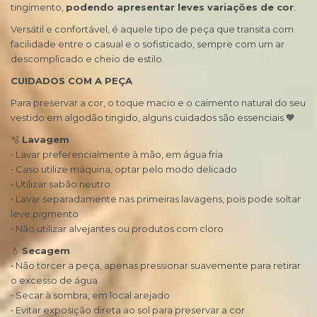
tingimento,
podendo apresentar leves variações de cor
.
Versátil e confortável, é aquele tipo de peça que transita com
facilidade entre o casual e o sofisticado, sempre com um ar
descomplicado e cheio de estilo.
CUIDADOS COM A PEÇA
Para preservar a cor, o toque macio e o caimento natural do seu
vestido em algodão tingido, alguns cuidados são essenciais 🧡
🫧
Lavagem
• Lavar preferencialmente à mão, em água fria
• Caso utilize máquina, optar pelo modo delicado
• Utilizar sabão neutro
• Lavar separadamente nas primeiras lavagens, pois pode soltar
leve pigmento
• Não utilizar alvejantes ou produtos com cloro
💧
Secagem
• Não torcer a peça, apenas pressionar suavemente para retirar
o excesso de água
• Secar à sombra, em local arejado
• Evitar exposição direta ao sol para preservar a cor