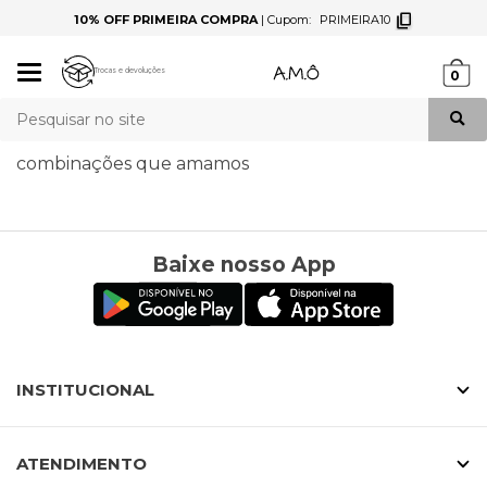
10% OFF PRIMEIRA COMPRA
|
Cupom:
PRIMEIRA10
Mudar
Trocas e devoluções
0
navegação
Busca
combinações que amamos
Baixe nosso App
INSTITUCIONAL
ATENDIMENTO