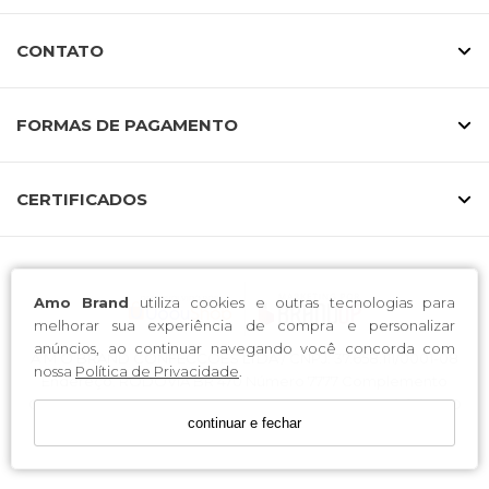
CONTATO
FORMAS DE PAGAMENTO
CERTIFICADOS
Amo Brand
utiliza cookies e outras tecnologias para
melhorar sua experiência de compra e personalizar
anúncios, ao continuar navegando você concorda com
A M O BRAND CONFECCOES LTDA / CNPJ: 37.658.111/0001-08
nossa
Política de Privacidade
.
Endereço: RODOVIA BR 470 Número 7777 Complemento
GALPAO 01 CEP 89163-300 Bairro CANTA GALO Município RIO
continuar e fechar
DO SUL UF SC